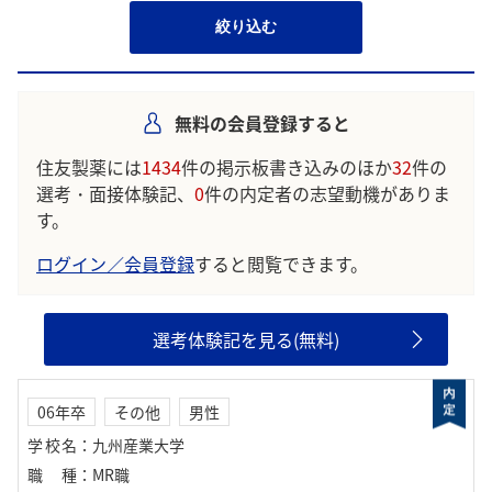
絞り込む
無料の会員登録すると
住友製薬には
1434
件の掲示板書き込みのほか
32
件の
選考・面接体験記、
0
件の内定者の志望動機がありま
す。
ログイン／会員登録
すると閲覧できます。
選考体験記を見る(無料)
06年卒
その他
男性
学校名
：
九州産業大学
職種
：
MR職