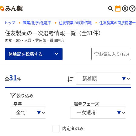
トップ
医薬/化学/化粧品
住友製薬の就活情報
住友製薬の面接情報一
住友製薬の一次選考情報一覧（全31件）
面接・GD・人数・雰囲気・質問内容
お気に入り
(
126
)
体験記を投稿する
31
全
件
絞り込み
卒年
選考フェーズ
内定者のみ