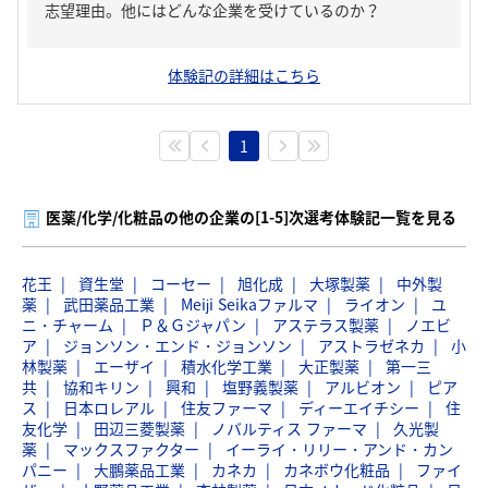
志望理由。他にはどんな企業を受けているのか？
体験記の詳細はこちら
1
医薬/化学/化粧品の他の企業の[1-5]次選考体験記一覧を見る
花王
資生堂
コーセー
旭化成
大塚製薬
中外製
薬
武田薬品工業
Meiji Seikaファルマ
ライオン
ユ
ニ・チャーム
Ｐ＆Ｇジャパン
アステラス製薬
ノエビ
ア
ジョンソン・エンド・ジョンソン
アストラゼネカ
小
林製薬
エーザイ
積水化学工業
大正製薬
第一三
共
協和キリン
興和
塩野義製薬
アルビオン
ピア
ス
日本ロレアル
住友ファーマ
ディーエイチシー
住
友化学
田辺三菱製薬
ノバルティス ファーマ
久光製
薬
マックスファクター
イーライ・リリー・アンド・カン
パニー
大鵬薬品工業
カネカ
カネボウ化粧品
ファイ