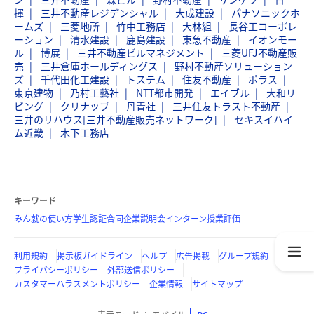
揮
三井不動産レジデンシャル
大成建設
パナソニックホ
ームズ
三菱地所
竹中工務店
大林組
長谷工コーポレ
ーション
清水建設
鹿島建設
東急不動産
イオンモー
ル
博展
三井不動産ビルマネジメント
三菱UFJ不動産販
売
三井倉庫ホールディングス
野村不動産ソリューション
ズ
千代田化工建設
トステム
住友不動産
ポラス
東京建物
乃村工藝社
NTT都市開発
エイブル
大和リ
ビング
クリナップ
丹青社
三井住友トラスト不動産
三井のリハウス[三井不動産販売ネットワーク]
セキスイハイ
ム近畿
木下工務店
キーワード
みん就の使い方
学生認証
合同企業説明会
インターン
授業評価
利用規約
掲示板ガイドライン
ヘルプ
広告掲載
グループ規約
プライバシーポリシー
外部送信ポリシー
カスタマーハラスメントポリシー
企業情報
サイトマップ