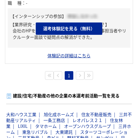
職種
：
-
【インターンシップの参加】
参加しなかった
【業界研究・企業研究はどんな風にしましたか？】
選考体験記を見る（無料）
会社のHPを基に企業研究を行った。また、人事担当者やリ
クルーター面談で疑問点の解消ができた。
体験記の詳細はこちら
1
建設/住宅/不動産の他の企業の本選考前活動一覧を見る
大和ハウス工業
旭化成ホームズ
住友不動産販売
三井不
動産リアルティ
一条工務店
レオパレス２１
住友林
業
LIXIL
タマホーム
オープンハウスグループ
三井ホ
ーム
東急リバブル
大東建託
スターツコーポレーショ
ン
三井不動産
森ビル
野村不動産
サンゲツ
日