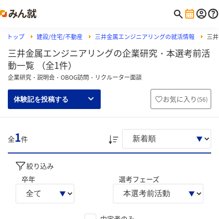
トップ
建設/住宅/不動産
三井金属エンジニアリングの就活情報
三井
三井金属エンジニアリングの企業研究・本選考前活
動一覧 （全1件）
企業研究・説明会・OBOG訪問・リクルーター面談
お気に入り
(
56
)
体験記を投稿する
1
全
件
絞り込み
卒年
選考フェーズ
内定者のみ