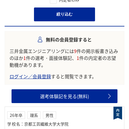
絞り込む
無料の会員登録すると
三井金属エンジニアリングには
9
件の掲示板書き込み
のほか
1
件の選考・面接体験記、
1
件の内定者の志望
動機があります。
ログイン／会員登録
すると閲覧できます。
選考体験記を見る(無料)
26年卒
理系
男性
学校名
：
京都工芸繊維大学大学院