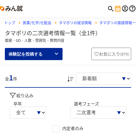
トップ
医薬/化学/化粧品
タマポリの就活情報
タマポリの面接情報一
タマポリの二次選考情報一覧（全1件）
面接・GD・人数・雰囲気・質問内容
お気に入り
(
879
)
体験記を投稿する
1
全
件
絞り込み
卒年
選考フェーズ
内定者のみ