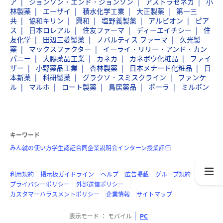
ア
ジョンソン・エンド・ジョンソン
アストラゼネカ
小
林製薬
エーザイ
積水化学工業
大正製薬
第一三
共
協和キリン
興和
塩野義製薬
アルビオン
ピア
ス
日本ロレアル
住友ファーマ
ディーエイチシー
住
友化学
田辺三菱製薬
ノバルティス ファーマ
久光製
薬
マックスファクター
イーライ・リリー・アンド・カン
パニー
大鵬薬品工業
カネカ
カネボウ化粧品
ファイ
ザー
小野薬品工業
杏林製薬
日本メナード化粧品
日
本新薬
科研製薬
グラクソ・スミスクライン
ファンケ
ル
マルホ
ロート製薬
鳥居薬品
ポーラ
ミルボン
キーワード
みん就の使い方
学生認証
合同企業説明会
インターン
授業評価
利用規約
掲示板ガイドライン
ヘルプ
広告掲載
グループ規約
プライバシーポリシー
外部送信ポリシー
カスタマーハラスメントポリシー
企業情報
サイトマップ
表示モード
モバイル
PC