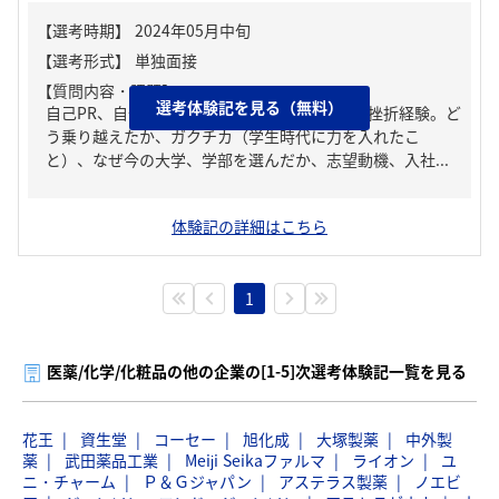
【質問内容・課題】
選考体験記を見る（無料）
自己PR、自分の強み/弱み、人生の中で大きな挫折経験。ど
う乗り越えたか、ガクチカ（学生時代に力を入れたこ
と）、なぜ今の大学、学部を選んだか、志望動機、入社...
体験記の詳細はこちら
1
医薬/化学/化粧品の他の企業の[1-5]次選考体験記一覧を見る
花王
資生堂
コーセー
旭化成
大塚製薬
中外製
薬
武田薬品工業
Meiji Seikaファルマ
ライオン
ユ
ニ・チャーム
Ｐ＆Ｇジャパン
アステラス製薬
ノエビ