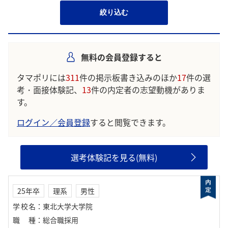
絞り込む
無料の会員登録すると
タマポリには
311
件の掲示板書き込みのほか
17
件の選
考・面接体験記、
13
件の内定者の志望動機がありま
す。
ログイン／会員登録
すると閲覧できます。
選考体験記を見る(無料)
25年卒
理系
男性
学校名
：
東北大学大学院
職種
：
総合職採用