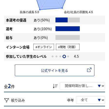
本選考の優遇
あり(50%)
選考
あり(100%)
給与
あり(0%)
インターン会場
#オンライン
#現地（対面）
参加していた学生のレベル
4.5
公式サイトを見る
2
全
件
絞り込み
卒年