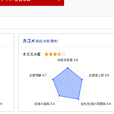
カゴメ
[食品/水産/農林]
オススメ度