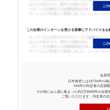
この企業のインターンを受ける後輩にアドバイスをお
会員
日本食研には
18734
件の掲
344
件の内定者の志望
その他にみん就に集まった約2万9000件の企
ご覧いただけます。内定者の志