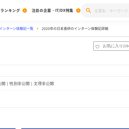
業ランキング
注目の企業・IT/DX特集
インターン体験記一覧
2020卒の日本食研のインターン体験記詳細
注目の企業特集
みんなのIT業界新卒就職人気企業ランキング
みんな
[27卒] 本選考体験記投稿キャンペーン
28卒 注目企業特集
27卒 注目企業特集
みんなのDX企業就職ブランド調査
お気に入り
(
19
注目のIT・DX企業特集
28卒 IT・DX企業特集
27卒 IT・DX企業特集
28卒
みんなのIT業界新卒就職人気企業ランキング
みんな
企業研究
非公開｜性別非公開｜文理非公開