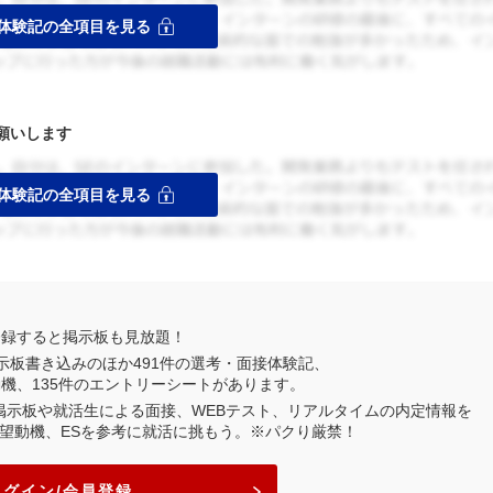
願いします
登録すると掲示板も見放題！
示板書き込みのほか
491
件の選考・面接体験記、
動機、
135
件のエントリーシートがあります。
業掲示板や就活生による面接、WEBテスト、リアルタイムの内定情報を
望動機、ESを参考に就活に挑もう。※パクり厳禁！
ログイン/会員登録