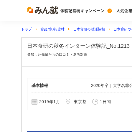
体験記投稿キャンペーン
人気企
トップ
食品/水産/農林
日本食研の就活情報
日本食研の
Post
Ranking
PickUp
投稿する
ランキングを見る
注目の企業特集
日本食研の秋冬インターン体験記_No.1213
参加した先輩たちの口コミ・選考対策
Vote
投票する
動画で知ろう！業界・
基本情報
2020年卒｜大学名
2019年1月
東京都
1日間