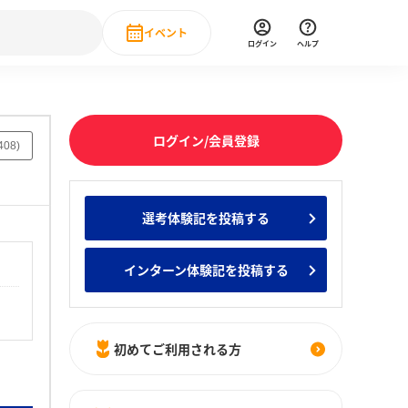
イベント
ログイン
ヘルプ
Event
の新卒就職人気企業ランキング
みんなのインターン人気企業ランキン
直近のイベント一覧
ログイン/会員登録
408
)
もっと見る
 IT・DX現場社員インタビュー
選考体験記を投稿する
の新卒就職人気企業ランキング
みんなのインターン人気企業ランキン
インターン体験記を投稿する
初めてご利用される方