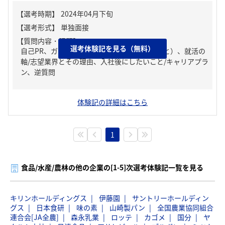
【質問内容・課題】
選考体験記を見る（無料）
自己PR、ガクチカ（学生時代に力を入れたこと）、就活の
軸/志望業界とその理由、入社後にしたいこと/キャリアプラ
ン、逆質問
体験記の詳細はこちら
1
食品/水産/農林の他の企業の[1-5]次選考体験記一覧を見る
キリンホールディングス
伊藤園
サントリーホールディン
グス
日本食研
味の素
山崎製パン
全国農業協同組合
連合会[JA全農]
森永乳業
ロッテ
カゴメ
国分
ヤ