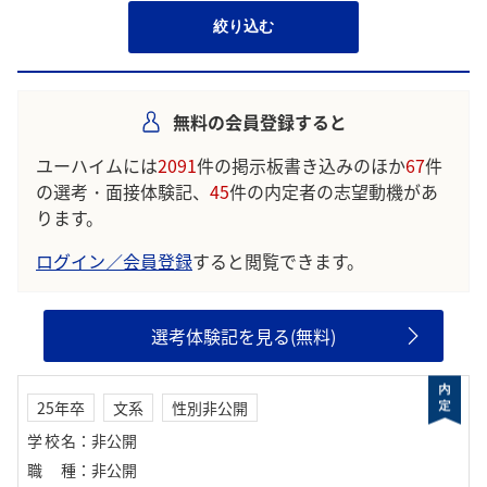
絞り込む
無料の会員登録すると
ユーハイムには
2091
件の掲示板書き込みのほか
67
件
の選考・面接体験記、
45
件の内定者の志望動機があ
ります。
ログイン／会員登録
すると閲覧できます。
選考体験記を見る(無料)
25年卒
文系
性別非公開
学校名
：
非公開
職種
：
非公開