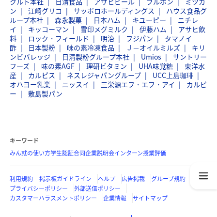
クルト本社
日清食品
アサヒビール
ブルボン
ミツカ
ン
江崎グリコ
サッポロホールディングス
ハウス食品グ
ループ本社
森永製菓
日本ハム
キユーピー
ニチレ
イ
キッコーマン
雪印メグミルク
伊藤ハム
アサヒ飲
料
ロック・フィールド
明治
フジパン
タマノイ
酢
日本製粉
味の素冷凍食品
Ｊ－オイルミルズ
キリ
ンビバレッジ
日清製粉グループ本社
Umios
サントリー
フーズ
味の素AGF
理研ビタミン
UHA味覚糖
東洋水
産
カルピス
ネスレジャパングループ
UCC上島珈琲
オハヨー乳業
ニッスイ
三栄源エフ・エフ・アイ
カルビ
ー
敷島製パン
キーワード
みん就の使い方
学生認証
合同企業説明会
インターン
授業評価
利用規約
掲示板ガイドライン
ヘルプ
広告掲載
グループ規約
プライバシーポリシー
外部送信ポリシー
カスタマーハラスメントポリシー
企業情報
サイトマップ