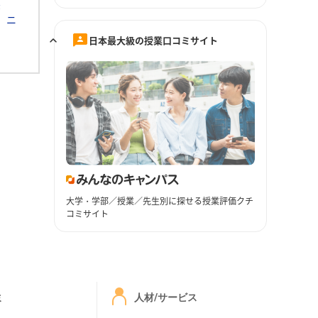
素
ニ
日本最大級の授業口コミサイト
大学・学部／授業／先生別に探せる授業評価クチ
コミサイト
ミ
人材/サービス