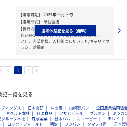
【質問内容・課題】
選考体験記を見る（無料）
自己PR、ガクチカ（学生時代に力を入れたこ
と）、志望動機、入社後にしたいこと/キャリアプ
ラン、逆質問
1
体験記一覧を見る
ルディングス
日本食研
味の素
山崎製パン
全国農業協同組
ヤクルト本社
日清食品
アサヒビール
ブルボン
ミツカ
品グループ本社
森永製菓
日本ハム
キユーピー
ニチレイ
料
ロック・フィールド
明治
フジパン
タマノイ酢
日本製