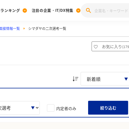
業ランキング
注目の企業・IT/DX特集
面接情報一覧
シマダヤの二次選考一覧
注目の企業特集
みんなのIT業界新卒就職人気企業ランキング
みんな
[27卒] 本選考体験記投稿キャンペーン
28卒 注目企業特集
27卒 注目企業特集
みんなのDX企業就職ブランド調査
お気に入り
(
17
注目のIT・DX企業特集
28卒 IT・DX企業特集
27卒 IT・DX企業特集
28卒
みんなのIT業界新卒就職人気企業ランキング
みんな
企業研究
絞り込む
内定者のみ