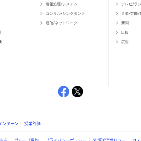
情報処理/システム
テレビ/ラ
コンサル/シンクタンク
音楽/芸能/
通信/ネットワーク
新聞
社
出版
険
広告
等
インターン
授業評価
ちら
グループ規約
プライバシーポリシー
外部送信ポリシー
カス