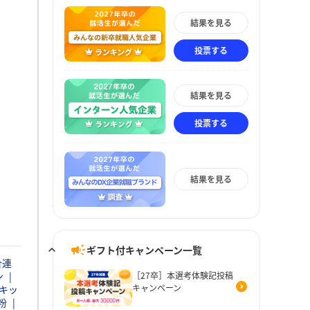
結果を見る
投票する
結果を見る
投票する
結果を見る
ギフト付キャンペーン一覧
合連
ン
［27卒］本選考体験記投稿
キャンペーン
キッ
粉