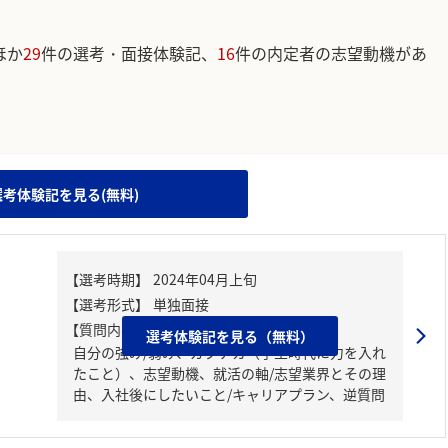
ほか
29
件の選考・面接体験記、
16
件の内定者の志望動機があ
。
選考体験記を見る(無料)
【質問内容・課題】
選考体験記を見る（無料）
自分の強み/弱み、ガクチカ（学生時代に力を入れ
たこと）、志望動機、就活の軸/志望業界とその理
由、入社後にしたいこと/キャリアプラン、逆質問