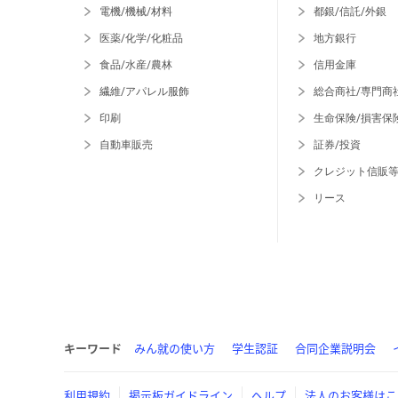
電機/機械/材料
都銀/信託/外銀
医薬/化学/化粧品
地方銀行
食品/水産/農林
信用金庫
繊維/アパレル服飾
総合商社/専門商
印刷
生命保険/損害保
自動車販売
証券/投資
クレジット信販
リース
キーワード
みん就の使い方
学生認証
合同企業説明会
利用規約
掲示板ガイドライン
ヘルプ
法人のお客様はこ