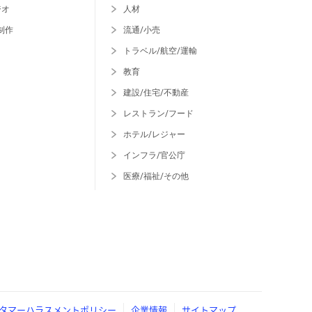
ジオ
人材
制作
流通/小売
トラベル/航空/運輸
教育
建設/住宅/不動産
レストラン/フード
ホテル/レジャー
インフラ/官公庁
医療/福祉/その他
タマーハラスメントポリシー
企業情報
サイトマップ