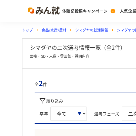
体験記投稿キャンペーン
人気企
トップ
食品/水産/農林
シマダヤの就活情報
シマダヤの
Post
Ranking
PickUp
投稿する
ランキングを見る
注目の企業特集
シマダヤの二次選考情報一覧（全2件）
面接・GD・人数・雰囲気・質問内容
Vote
投票する
2
全
件
動画で知ろう！業界・
絞り込み
卒年
選考フェーズ