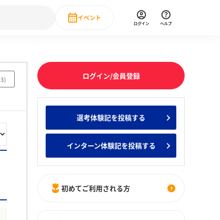
イベント
ログイン
ヘルプ
Event
の新卒就職人気企業ランキング
みんなのインターン人気企業ランキン
直近のイベント一覧
ログイン/会員登録
93
)
もっと見る
 IT・DX現場社員インタビュー
選考体験記を投稿する
の新卒就職人気企業ランキング
みんなのインターン人気企業ランキン
インターン体験記を投稿する
初めてご利用される方