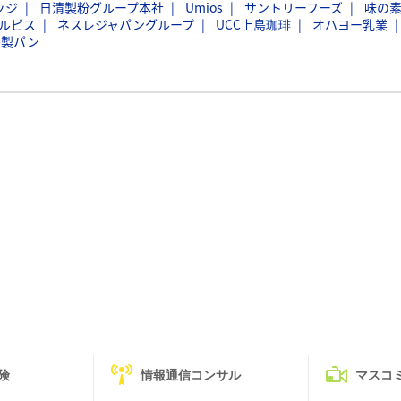
ッジ
日清製粉グループ本社
Umios
サントリーフーズ
味の
ルピス
ネスレジャパングループ
UCC上島珈琲
オハヨー乳業
島製パン
険
情報通信コンサル
マスコ