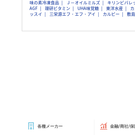
味の素冷凍食品
Ｊ－オイルミルズ
キリンビバレ
AGF
理研ビタミン
UHA味覚糖
東洋水産
カ
ッスイ
三栄源エフ・エフ・アイ
カルビー
敷
各種メーカー
金融/商社/保