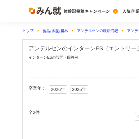
体験記投稿キャンペーン
人気企
トップ
食品/水産/農林
アンデルセンの就活情報
アンデ
Post
Ranking
PickUp
投稿する
ランキングを見る
注目の企業特集
アンデルセンのインターンES（エントリー
インターンESの設問・回答例
Vote
投票する
動画で知ろう！業界・
卒業年：
2026年
2025年
全2件