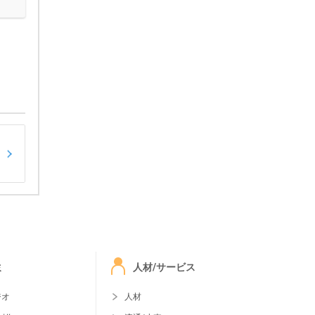
ミ
人材/サービス
ジオ
人材