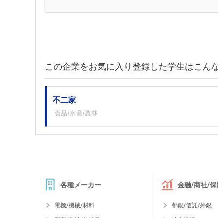
この企業をお気に入り登録した学生はこん
不二家
食品/水産/農林
各種メーカー
金融/商社/保
電機/機械/材料
都銀/信託/外銀