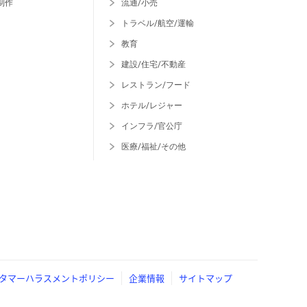
制作
流通/小売
トラベル/航空/運輸
教育
建設/住宅/不動産
レストラン/フード
ホテル/レジャー
インフラ/官公庁
医療/福祉/その他
タマーハラスメントポリシー
企業情報
サイトマップ