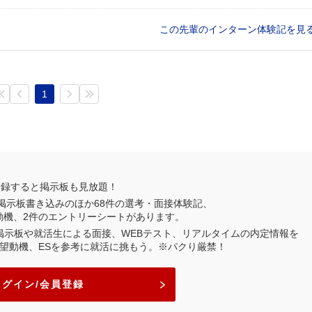
この先輩のインターン体験記を見
1
登録すると掲示板も見放題！
掲示板書き込みのほか
68
件の選考・面接体験記、
動機、
2
件のエントリーシートがあります。
業掲示板や就活生による面接、WEBテスト、リアルタイムの内定情報を
望動機、ESを参考に就活に挑もう。※パクり厳禁！
ログイン/会員登録