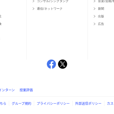
コンサル/シンクタンク
音楽/芸能/
通信/ネットワーク
新聞
社
出版
険
広告
等
インターン
授業評価
ちら
グループ規約
プライバシーポリシー
外部送信ポリシー
カス