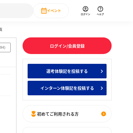
イベント
ログイン
ヘルプ
覧
Event
の新卒就職人気企業ランキング
みんなのインターン人気企業ランキン
直近のイベント一覧
ログイン/会員登録
94
)
もっと見る
 IT・DX現場社員インタビュー
選考体験記を投稿する
の新卒就職人気企業ランキング
みんなのインターン人気企業ランキン
インターン体験記を投稿する
初めてご利用される方