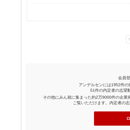
会員
アンデルセンには
1952
件の
51
件の内定者の志望
その他にみん就に集まった約2万9000件の企
ご覧いただけます。内定者の志