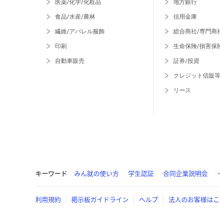
医薬/化学/化粧品
地方銀行
食品/水産/農林
信用金庫
繊維/アパレル服飾
総合商社/専門商
印刷
生命保険/損害保
自動車販売
証券/投資
クレジット信販
リース
キーワード
みん就の使い方
学生認証
合同企業説明会
利用規約
掲示板ガイドライン
ヘルプ
法人のお客様はこ