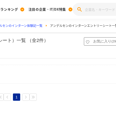
業ランキング
注目の企業・IT/DX特集
ルセンのインターン体験記一覧
アンデルセンのインターンエントリーシート一
注目の企業特集
みんなのIT業界新卒就職人気企業ランキング
みんな
[27卒] 本選考体験記投稿キャンペーン
28卒 注目企業特集
27卒 注目企業特集
みんなのDX企業就職ブランド調査
シート）一覧 （全2件）
お気に入り
(
29
注目のIT・DX企業特集
28卒 IT・DX企業特集
27卒 IT・DX企業特集
28卒
みんなのIT業界新卒就職人気企業ランキング
みんな
企業研究
1