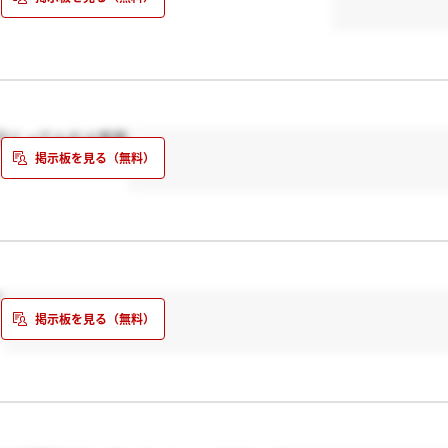
行くってんだよ笑笑
？