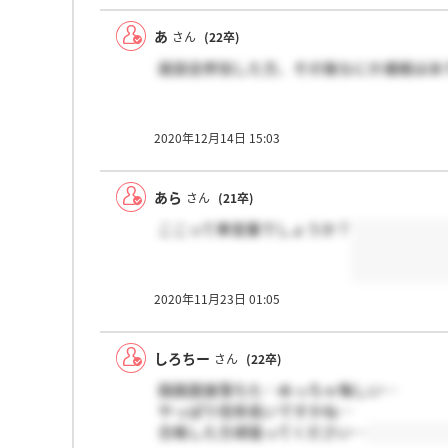
あ
さん
(22卒)
座談会参加した方、その後なにか連絡はあ
2020年12月14日 15:03
あら
さん
(21卒)
ここって車営業でしょうか？
2020年11月23日 01:05
しろちー
さん
(22卒)
録画面接落ちた…めっちゃ悔しい…
やっぱり倍率高いですかね…
合格した方頑張ってください…