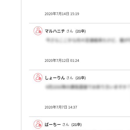
2020年7月14日 15:19
マルハニチ
さん
(21卒)
今さらここから内々定連絡来たけど、誰が
2020年7月12日 01:24
しょーりん
さん
(21卒)
6月22以降の課長面接でお祈り方いますか
2020年7月7日 14:37
ばーちー
さん
(21卒)