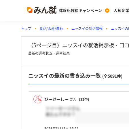
体験記投稿キャンペーン
人気企
トップ
食品/水産/農林
ニッスイの就活情報
ニッスイの
Post
Ranking
PickUp
投稿する
ランキングを見る
注目の企業特集
（5ページ目）ニッスイの就活掲示板・口
最新の選考状況・選考結果
Vote
ニッスイの最新の書き込み一覧
投票する
(全5091件)
動画で知ろう！業界・
びーけーしー
さん
(22卒)
＞ソーセージさん
来たんですか？
2021年3月15日 15:55