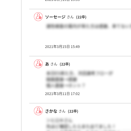
ソーセージ
さん
(22卒)
適性検査の案内が来た方は感謝、来てない
2021年3月15日 15:49
あ
さん
(22卒)
本日ES来た方、次回選考フローが
録画面接→感謝
個人面接→ホント？
お願いします！
2021年3月11日 17:02
コメントでも大丈夫です！
さかな
さん
(22卒)
＞ヒロキさん
先ほど確認したらまた出てました！