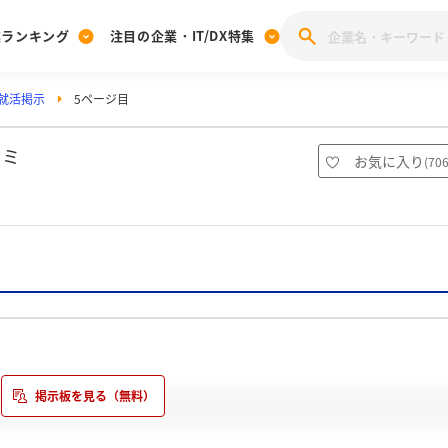
業ランキング
注目の企業・IT/DX特集
就活掲示
5ページ目
注目の企業特集
みんなのIT業界新卒就職人気企業ランキング
みんな
[27卒] 本選考体験記投稿キャンペーン
28卒 注目企業特集
27卒 注目企業特集
みんなのDX企業就職ブランド調査
コミ
お気に入り
(
70
注目のIT・DX企業特集
28卒 IT・DX企業特集
27卒 IT・DX企業特集
28卒
みんなのIT業界新卒就職人気企業ランキング
みんな
企業研究