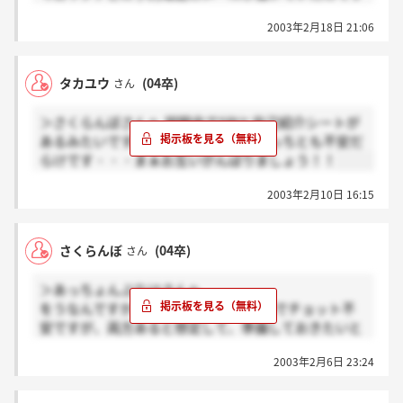
が、所要時間が3時間→2時間に変更になっていまし
2003年2月18日 21:06
た。更に、当日の予定は「会社説明＋筆記試験」
→「会社説明＋事業理解演習ほか」に変わっていまし
た。
タカユウ
(04卒)
さん
時間が1時間短縮されたし、筆記試験は無くなったと
いう事でしょうか…？でも「ほか」って書いてあるの
＞さくらんぼさんへ 説明会でSPIと自己紹介シートが
が気になりますf^_^;
あるみたいですね。俺も行きますがどっちとも不安だ
しかも「事業理解演習」って一体どういう事をやるの
らけです・・・まぁお互いがんばりましょう！！
か(もしやグループ討論…?!)、また、これが選考に関
係しているのかも分かりません☆
2003年2月10日 16:15
どなたか知っている方いたら教えて下さいm(__)m
さくらんぼ
(04卒)
さん
＞あっちょんぷりけさんへ
をうなんですか！SPIは得意じゃないのでチョット不
安ですが、両方あると想定して、準備しておきたいと
思います。参考になる返信ありがとうございました。
2003年2月6日 23:24