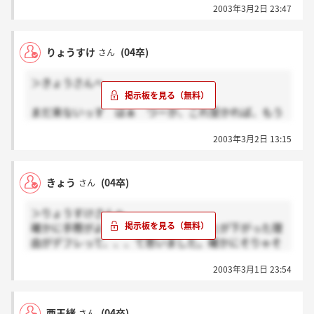
2003年3月2日 23:47
りょうすけ
(04卒)
さん
＞きょうさんへ
まだ来ないっす はぁ つーか、これ受かれば、もう
試験無いんですかねぇ？
2003年3月2日 13:15
きょうさん、冷蔵庫にしたでしょ？
きょう
(04卒)
さん
＞りょうすけさんへ
確かに手際がよくなかったですね。売上が下がった理
由がデフレって、、、て思いました。確かにそりゃそ
うだろうけど、ただそれだけだったら影響受けすぎで
2003年3月1日 23:54
すね。そういえば、ニッスイは枝豆の特許無効になり
ましたね。これと関係あるんでしょうか？事業演習で
グループディスカッションみたいなのは楽しかったで
西玉緒
(04卒)
さん