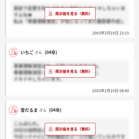
直前で変更を知らされると余計にドキドキしちゃいま
すよね★
私は「事業理解演習」が気になってまだ履歴書作成し
てません。これから書かなきゃ！
2003年2月19日 23:15
とりあえず明日はSPI試験も特殊な(？)筆記試験も、エ
ントリーシート記入もGDも覚悟して挑みたいと思い
ます。あー胃が痛い…(:_;)
いちご
(04卒)
さん
事業理解演習ほかって気になりますよね。
事業理解演習って何！！？ってかんじで。
ドキドキしちゃいます。
変更してるっいうのもきになります。
2003年2月19日 08:40
何かあったのでしょうか？
筆記試験じゃなくなったということなのか、筆記試験
雪だるま
(04卒)
さん
の内容なのか？
こんばんわ。
20日の説明会に参加します。
今日リクナビに予約確認のメールが届いていたのです