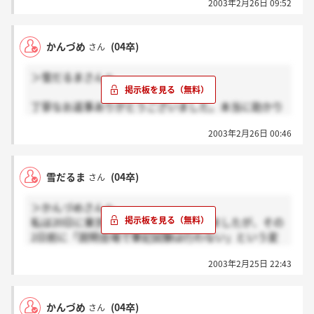
2003年2月26日 09:52
かんづめ
(04卒)
さん
＞雪だるまさんへ
丁寧なお返事ありがとうございました。本当に助かり
ました。今のところ試験変更の連絡はきていませんの
2003年2月26日 00:46
で、予定どうり筆記かもしれません。しかし、web試
験ということはパソコンですよねえ。もしかしたら、
公平性をきすために、大阪でもweb試験かもしれませ
雪だるま
(04卒)
さん
んねえ。結局結局事業理解演習とはどうゆう意味だっ
たのでしょうか…。
＞かんづめさんへ
私は20日に東京会場の説明会に参加しましたが、その
2日前に「説明会場で筆記試験は行わない」という変
更連絡メールがリクナビに届きました。
2003年2月25日 22:43
どうやら会場が狭く、試験をする環境にはふさわしく
ないと判断した様です。
そして、その代わりにweb試験があったという訳で
かんづめ
(04卒)
さん
す。