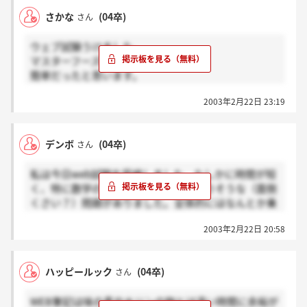
さかな
(04卒)
さん
ウェブ試験うけました。
マスターフーズのウエブテストよりは
簡単だったと思います。
わたしはあまり賢いほうではないので
2003年2月22日 23:19
自信まったくないですが、
できる人は全問解けると思います～（；－；）
デンボ
(04卒)
さん
私は今日web試験を受検しました。たしかに時間が短
く、特に数学の方は最後に時間のかかりそうな（面倒
くさい？）問題がありました。全体的にはなんとか乗
り切れる量でしょうか？
2003年2月22日 20:58
ハッピールック
(04卒)
さん
WEB筆記は味の素やキリンの物とは違い時間に余裕が