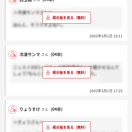
す。理系なんで、経営の感覚が弱かったと痛感したし
周りの意見はタメになりました。ちなみにまだ連絡き
＞冷凍サンマさんへ
ません。お互い頑張りましょう！
もう連絡きてる人いますか？
ほんと、そうですよね～。
私はニッスイの他に家族構成書かされた企業1社
2003年3月1日 19:11
あったけど、地元の地銀です。(←まだ納得できる）
大手食品企業で家族構成書かせるのは、
ちょっと引きました。
冷凍サンマ
(04卒)
さん
ニッスイのESってなんで家族構成なんか書かせるんで
しょう?なんじゃそりゃという感じでした。
2003年3月1日 17:25
りょうすけ
(04卒)
さん
＞きょうさんへ