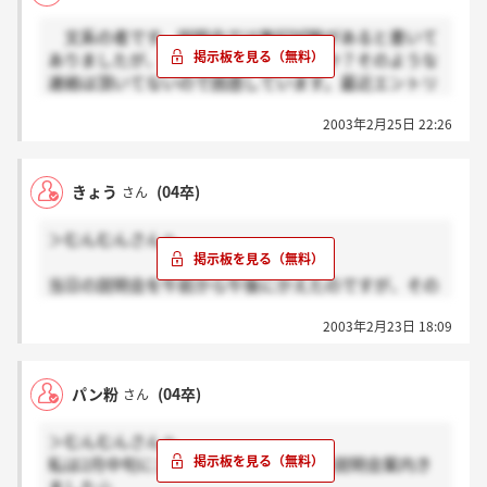
文系の者です。説明会では筆記試験があると書いて
もしこのまま変更連絡が無いのとしたら、関西地域で
ありましたが、web試験もあるのですか？そのような
は予定通り説明会場で筆記を行うのかもしれません
連絡は頂いてないので困惑しています。最近エントリ
よ。
ーして、説明会に申し込んだためでしょうか？誰か申
2003年2月25日 22:26
し訳ありませんがお願いします。
ちなみにweb試験は結構手強かったです…☆
きょう
(04卒)
さん
＞むんむんさんへ
当日の説明会を午前から午後にかえたのですが、その
とき人事の方が電話で3月にも説明会があると言って
2003年2月23日 18:09
ました。3月の説明会だから、まだ連絡がないのかも
しれない。今回の説明会の登録画面では2月のみ記載
されていたと思います。もし、間違えていたらごめん
パン粉
(04卒)
さん
なさい
＞むんむんさんへ
私は2月中旬にエントリーしておととい説明会案内き