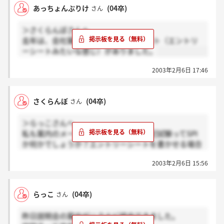
あっちょんぷりけ
(04卒)
さん
＞さくらんぼさんへ
去年は、会社案内、SPIと自己紹介シート（エントリ
ーシートみたいな感じ）がありました。
2003年2月6日 17:46
さくらんぼ
(04卒)
さん
＞らっこさんへ
私も案内のメール受け取りました。筆記試験ってSPI
か何かでしょうか？エントリーシートを書かせる場合
もあるらしいので良く分からないんですよね…。どな
2003年2月6日 15:56
たか知っている方がいらっしゃったら、教えてくださ
い。
らっこ
(04卒)
さん
昨日説明会の案内がリクナビ経由できました。