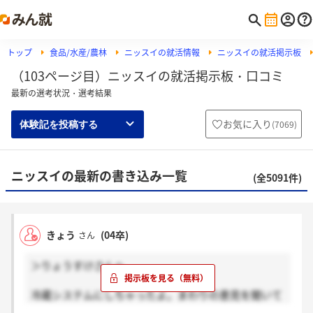
トップ
食品/水産/農林
ニッスイの就活情報
ニッスイの就活掲示板
（103ページ目）ニッスイの就活掲示板・口コミ
最新の選考状況・選考結果
お気に入り
(
7069
)
体験記を投稿する
ニッスイの最新の書き込み一覧
(全5091件)
きょう
(04卒)
さん
＞りょうすけさんへ
冷蔵システムにしちゃったよ。まわりの意見を聞いて
「なるほど」と思ったけどね。まだ来ません。