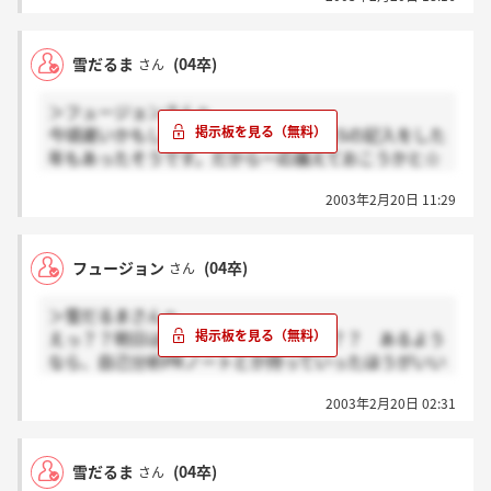
いうことで、有名どころの大学が沢山きてたからちょ
っと無理かなーって感じです。
雪だるま
(04卒)
さん
＞フュージョンさんへ
今頃遅いかもしれませんが…説明会でESの記入をした
年もあったそうです。だから一応備えておこうかと☆
履歴書はとりあえず封筒に入れていきます。「封筒か
2003年2月20日 11:29
ら出して提出して下さい」という企業が多いようです
が…これもまた「備え有れば憂い無し」ということで
(笑)
フュージョン
(04卒)
さん
私心配性なんです～（涙）
＞雪だるまさんへ
えっ？？明日はES記入もあるんですか？？ あるよう
なら、自己分析PRノートとか持っていったほうがいい
ですよね☆
2003年2月20日 02:31
後、履歴書は封筒に入れたほうがいいのでしょう
か？？
雪だるま
(04卒)
さん