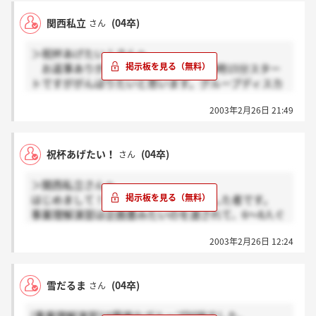
関西私立
(04卒)
さん
＞祝杯あげたい！さんへ
お返事ありがとうございますー。朝9時15分スター
トですががんばりたいと思います。グループディスカ
ッションは初めてで、すごい緊張しそうです。本当に
2003年2月26日 21:49
採用に関係がないことを祈るばかりです。
祝杯あげたい！
(04卒)
さん
＞関西私立さんへ
はじめまして！東京のセミナーに参加した者です。
事業理解演習は企画書みたいのを渡されて、6～8人ぐ
らいでグループディスカッションをやりました。ちな
2003年2月26日 12:24
みに選考には関係ないと言ってましたがどうなんです
かね？
Web試験は国語と算数（数学？）で国語が時間が足り
雪だるま
(04卒)
さん
なくて難しく、算数はそうでもなかったと思います。
通ったかどうかはわからないですが・・・・こんな感