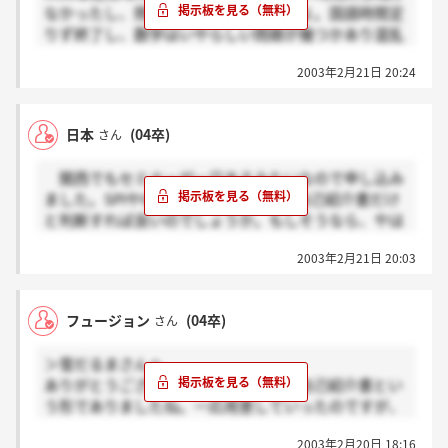
なかったし、問題の難易度も高かったよ。国語時間足
りず終了し、数学はいやらしい問題が幾つかあり混乱
しかけました。解らないのはとばしてどんどん進めた
2003年2月21日 20:24
方が良いと思います。
日本
(04卒)
さん
関西でもセミナーが一日あるみたいなので申し込み
ました。SPIやGDはなくて、ただ単に自己紹介書だけ
と判断すれば良いのでしょうか。もしそうなら、やは
り自己PR、志望理由でしょうか？申し訳ありません
2003年2月21日 20:03
が、誰か教えてください。
フュージョン
(04卒)
さん
＞雪だるまさんへ
ありがとうございました。やっぱり、自己紹介書とい
う形でありましたね。一応用意していったのですが、
上手くかけなかったです。(&gt;_&lt;)やっぱ、大手と
2003年2月20日 18:16