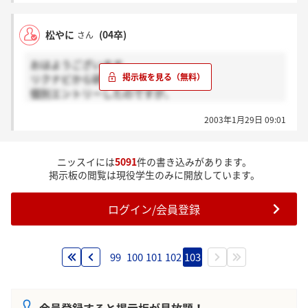
松やに
(04卒)
さん
おはようございます。
リクナビから研究開発職で
個別エントリーしたのですが、
選考はいつから始めるのでしょう？
2003年1月29日 09:01
エントリーの確認だけが昨日来ましたけど・・・
ニッスイには
5091
件の書き込みがあります。
掲示板の閲覧は現役学生のみに開放しています。
ログイン/会員登録
99
100
101
102
103