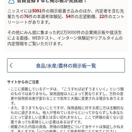
会員登録すると掲示板が見放題！
ニッスイには
5091
件の掲示板書き込みのほか、内定者を含む先
輩たちの
76
件の本選考体験記、
54
件の志望動機、
22
件のエント
リーシートがあります。
その他にみん就に集まった約2万9000件の企業掲示板や就活生
による面接、WEBテスト、インターン体験記やリアルタイムの
内定情報をご覧いただけます。
食品/水産/農林の掲示板一覧
サイトからのご注意
ここに掲載しているデータは、「こうすれば必ずうまくいく」という類
のものではありません。採用過程は人によって異なりますし、方針の変
更や採用担当者が変わることで前年と大幅に変更される場合もありえま
す。
また、言うまでもないことですが、採用過程に対する感じ方は主観的な
ものに過ぎません。他人が誉めているからといってかならずしもあなた
にとって望ましい企業とは言い切れませんし、ここで評価の高くない企
業であっても素晴らしい企業はあるはずです。
掲載された内容の真偽、評価の信頼性について当サイトは保証しかねま
す。あくまでも「一つの結果」として参考程度にとどめてください。