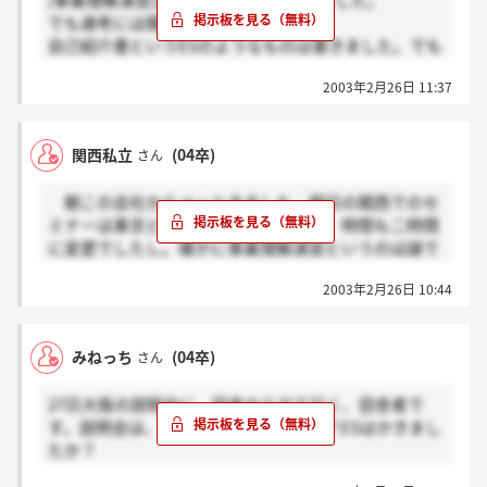
[事業理解演習]は簡単なグループ討論でした。
じでどうでしょう？
でも選考には関係無いとの事です。
自己紹介書というESのようなものは書きました。でも
履歴書と内容が同じ場合は「履歴書と同じ」で良かっ
2003年2月26日 11:37
たし、量も多くなかったですよ。
関西もweb試験になるみたいですね。
関西私立
(04卒)
さん
内容は…数学に時間がかかったのは覚えているのです
が、ニッスイの直前に受けたニチロのweb試験と混ざ
朝この会社からメールきました。明日の関西でのセ
ってしまって記憶が定かではありません。ごめんなさ
ミナーは東京と同じになりそうですよ。時間も二時間
い☆
に変更でしたし。確かに事業理解演習というのは謎で
東京でweb試験を受けて、返事来た方いらっしゃいま
す。東京会場に参加した方教えて欲しいです。あと、
すか？返事は通過者のみでしたっけ？
2003年2月26日 10:44
web試験というのはSPIのことですか？図表とか、空
間把握でしょうか？
みねっち
(04卒)
さん
27日大阪の説明会に、田舎から出て行く、田舎者で
す。説明会は、どんな雰囲気でしたか？ESはかきまし
たか？
みなさん、風邪に気をつけて頑張りましょう！