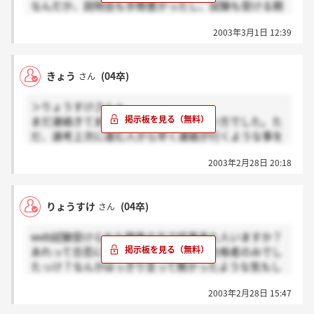
なんだか、説明会も手際悪かったし、試験も受ける期
間三日も無かったし、なんだかなぁって思いません？
2003年3月1日 12:39
質疑応答でも、売上げ下がってる原因いえてなかった
し。
まっ気長にれんらくまちましょー、お互い
きょう
(04卒)
さん
＞りょうすけさんへ
まだ連絡きてません。確かに曖昧な言い方でした。た
だ、選考上次に進む人から早く連絡が行くような事を
言っていたような気がします。役に立てずすいませ
2003年2月28日 20:18
ん。
りょうすけ
(04卒)
さん
web試験受けられた関東の方で結果来た人いますか？
あれって合否に関わらずでしたっけ？合格者のみでし
たっけ？なんかはっきり言って無かったような気もし
ないでもないような
2003年2月28日 15:47