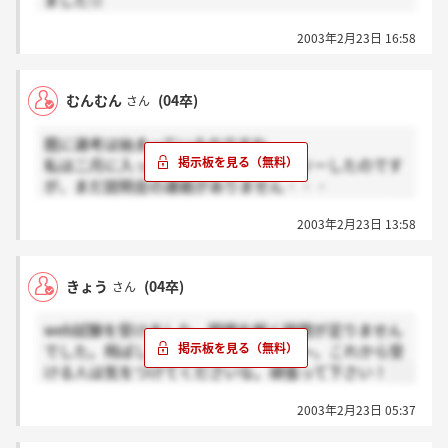
ました☆
でもそれには、大阪は説明会1回だけだから、西日本
2003年2月23日 16:58
の人に送ってますみたいなことが。。。
実際もう東京会場は満席でしたし、大阪も午後は満席
でした。
むんむん
(04卒)
さん
エントリー早い人から連絡いっているのかもですね☆
＞きょうさん、さかなさんへ
既に選考は始まっているのですね。
Web試験ってなんですか？なにも私連絡なくて・・・
私は二月に入ってリクナビからエントリーしたのです
が、まだ説明会の連絡がありません・・・
どなたか同じ時期にエントリーした方いませんか？
2003年2月23日 13:58
きょう
(04卒)
さん
web試験を受けました。問題を解く時間が足りません
でした。飛ばして解けば良かったのか～。これから受
ける人は気をつけてくださいな。頑張って下さい！
2003年2月23日 05:37