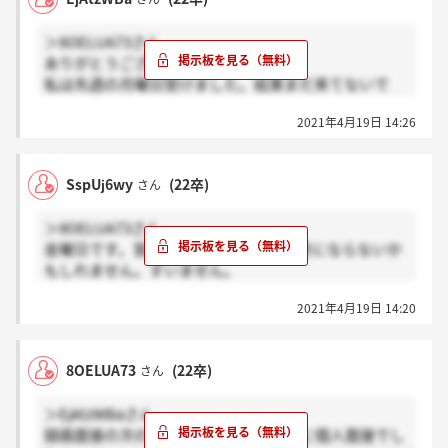
＞8OELUA73さん
ありがとうございます！
私は先週の月曜日受けました。結果まだ来てないで
す。
2021年4月19日 14:26
SspUj6wy
(22卒)
さん
＞8OELUA73さん
金曜日です。営業日一日前なので、参考にならないか
もしれません。すいません。
全員の面接が終わらないと、通知が来ないんですか
2021年4月19日 14:20
ね？
8OELUA73
(22卒)
さん
＞EjAtzWBaさん
録画面接の次のステップです！私は14に個人面接でし