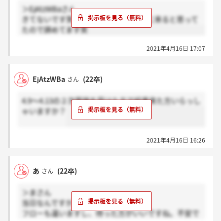
＞EjAtzWBaさん
きてないです笑 受かってたら今週中に来ると思って
たので諦めてます笑
2021年4月16日 17:07
EjAtzWBa
(22卒)
さん
4.9～4.13の２次面接を受けた方で結果来た方いらっし
ゃいますか？
2021年4月16日 16:26
あ
(22卒)
さん
＞まさん
当日なんですか?
フローも違いますし、待った方がいいですね。不安で