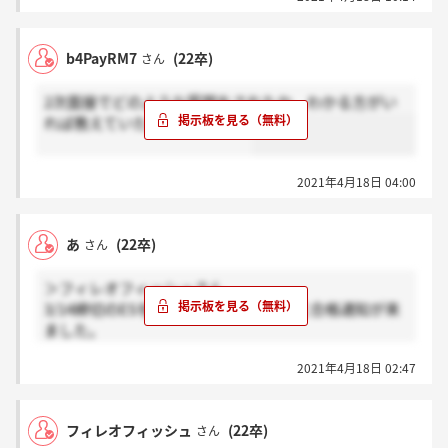
b4PayRM7
(22卒)
さん
2次面接でどのような質問をされたか、わかる方がい
れば教えていただきたいです。
2021年4月18日 04:00
あ
(22卒)
さん
＞フィレオフィッシュさん
3/14締切のESを3月頭に提出し、3/11に合格通知が来
ました。
録画面接とWebテストはスキップで、3月中旬に二次
2021年4月18日 02:47
面接、4月頭に三次面接、4月中旬に最終面接を受けま
した。
先週末から、順次内定が出ているようです。
フィレオフィッシュ
(22卒)
さん
このフローは、インターン参加&インターン優秀者が