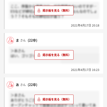
招待される座談会に複数参加が発生条件のようです。
ここ、序盤から選考フローが全然読めないのですが…
ESなどが締切より前に通過してる人はなんなのでしょ
う？？そもそもの締切日が違う？
自分結構スキップしてるなって思う方は、選考フロー
2021年4月17日 20:18
教えていただけませんか？お願いします。
ま
(22卒)
さん
＞あさん
はい、ゴリゴリに圧迫でしたよ
2021年4月17日 16:23
あ
(22卒)
さん
＞まさん
ありがとうございます！
オープンチャットで面接は圧迫ぽかったって書いてあ