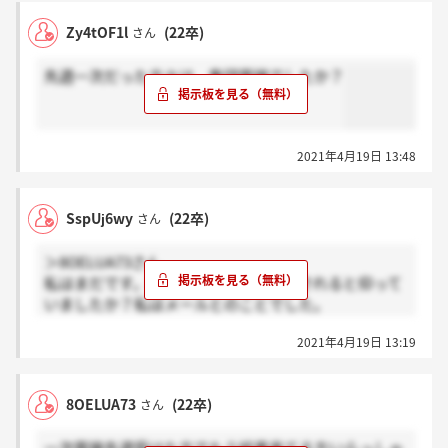
Zy4tOF1l
(22卒)
さん
先週一次だった方々は、集団面接でしたか？
2021年4月19日 13:48
SspUj6wy
(22卒)
さん
＞8OELUA73さん
私はまだです。因みに、何で結果通知されると仰って
いましたか？私はメールとのことでした。
例年の口コミを見ても、一次でも電話だと認識してい
2021年4月19日 13:19
たので、不安です…
8OELUA73
(22卒)
さん