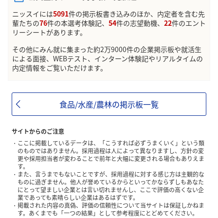
ニッスイには
5091
件の掲示板書き込みのほか、内定者を含む先
輩たちの
76
件の本選考体験記、
54
件の志望動機、
22
件のエント
リーシートがあります。
その他にみん就に集まった約2万9000件の企業掲示板や就活生
による面接、WEBテスト、インターン体験記やリアルタイムの
内定情報をご覧いただけます。
食品/水産/農林の掲示板一覧
サイトからのご注意
ここに掲載しているデータは、「こうすれば必ずうまくいく」という類
のものではありません。採用過程は人によって異なりますし、方針の変
更や採用担当者が変わることで前年と大幅に変更される場合もありえま
す。
また、言うまでもないことですが、採用過程に対する感じ方は主観的な
ものに過ぎません。他人が誉めているからといってかならずしもあなた
にとって望ましい企業とは言い切れませんし、ここで評価の高くない企
業であっても素晴らしい企業はあるはずです。
掲載された内容の真偽、評価の信頼性について当サイトは保証しかねま
す。あくまでも「一つの結果」として参考程度にとどめてください。