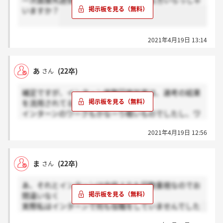
一次面接先週受けた方でもう結果来てる方いらっしゃ
いますか？
2021年4月19日 13:14
あ
(22卒)
さん
補足ですが、インターン複数回参加者は、選考の結果
を流用されてると思います。
インターンのワークもかなーり軽いものでしたし、ワ
ーク単体で優秀者を判別するのは困難だと思います。
2021年4月19日 12:56
また最終の時に、役員がSPI結果らしきものを持って
いたので。（早期組はSPI受けていません）
ま
(22卒)
さん
あ、それとインターンは内容よりも回数重視なのでお
間違いなく
実際私はインターンで何も役職をしていませんでした