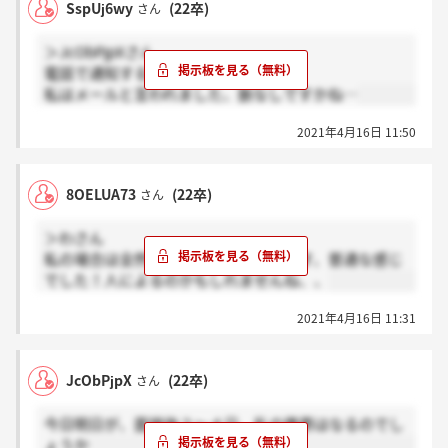
SspUj6wy
(22卒)
さん
＞JcObPjpXさん
電話で通知すると言われたのですか？
私はメールと言われました、脈なしですかね…
2021年4月16日 11:50
8OELUA73
(22卒)
さん
＞わさん
私の場合は全然そんなことなかったです、普通な感じ
でした！人によるのかもしれませんね、、
2021年4月16日 11:31
JcObPjpX
(22卒)
さん
今日明日が、面接後３～４日。私の携帯はなるのでし
ょうか