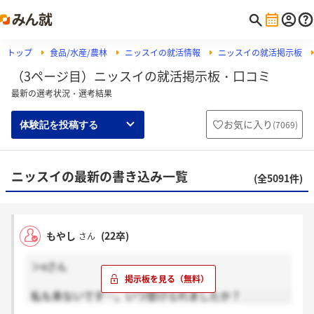
トップ
食品/水産/農林
ニッスイの就活情報
ニッスイの就活掲示板
（3ページ目）ニッスイの就活掲示板・口コミ
最新の選考状況・選考結果
お気に入り
(
7069
)
体験記を投稿する
ニッスイの最新の書き込み一覧
(全5091件)
もやし
(22卒)
さん
＞xさん
私も来ないです…。いつ受けられましたか？