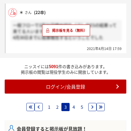
＊
(22卒)
さん
一般フローで3月31日締め切り（？）のESの結果って
来てる人いますか？
4月30日までに結果報告するということでした
が、、。
2021年4月14日 17:59
ニッスイには
5091
件の書き込みがあります。
掲示板の閲覧は現役学生のみに開放しています。
ログイン/会員登録
1
2
3
4
5
会員登録すると掲示板が見放題！