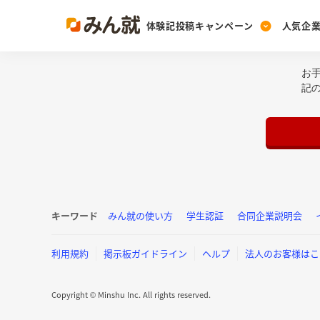
体験記投稿キャンペーン
人気企
お
Post
Ranking
PickUp
記
投稿する
ランキングを見る
注目の企業特集
Vote
投票する
動画で知ろう！業界・
キーワード
みん就の使い方
学生認証
合同企業説明会
利用規約
掲示板ガイドライン
ヘルプ
法人のお客様はこ
Copyright © Minshu Inc. All rights reserved.