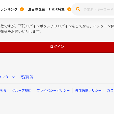
業ランキング
注目の企業・IT/DX特集
手数ですが、下記ログインボタンよりログインをしてから、インターン
注目の企業特集
みんなのIT業界新卒就職人気企業ランキング
みんな
の投稿をお願いいたします。
[27卒] 本選考体験記投稿キャンペーン
28卒 注目企業特集
27卒 注目企業特集
みんなのDX企業就職ブランド調査
注目のIT・DX企業特集
ログイン
28卒 IT・DX企業特集
27卒 IT・DX企業特集
28卒
みんなのIT業界新卒就職人気企業ランキング
みんな
企業研究
インターン
授業評価
ちら
グループ規約
プライバシーポリシー
外部送信ポリシー
カス