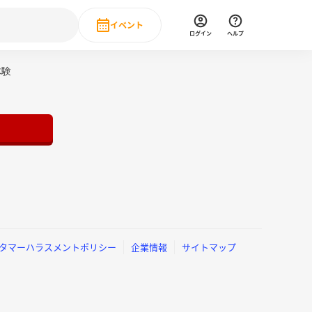
イベント
ログイン
ヘルプ
Event
体験
の新卒就職人気企業ランキング
みんなのインターン人気企業ランキン
直近のイベント一覧
もっと見る
 IT・DX現場社員インタビュー
の新卒就職人気企業ランキング
みんなのインターン人気企業ランキン
タマーハラスメントポリシー
企業情報
サイトマップ