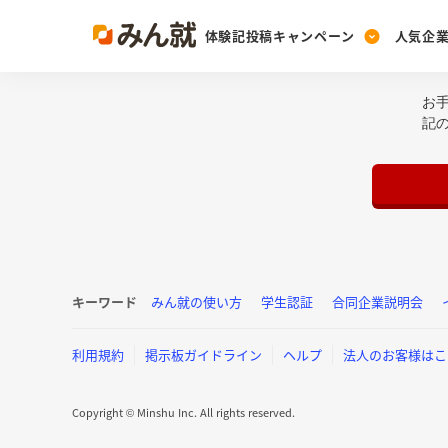
体験記投稿キャンペーン
人気企
お
Post
Ranking
PickUp
記
投稿する
ランキングを見る
注目の企業特集
Vote
投票する
動画で知ろう！業界・
キーワード
みん就の使い方
学生認証
合同企業説明会
利用規約
掲示板ガイドライン
ヘルプ
法人のお客様はこ
Copyright © Minshu Inc. All rights reserved.