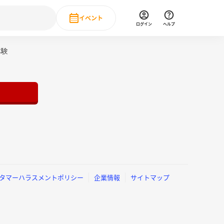
イベント
ログイン
ヘルプ
Event
体験
の新卒就職人気企業ランキング
みんなのインターン人気企業ランキン
直近のイベント一覧
もっと見る
 IT・DX現場社員インタビュー
の新卒就職人気企業ランキング
みんなのインターン人気企業ランキン
タマーハラスメントポリシー
企業情報
サイトマップ