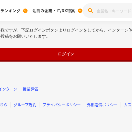
業ランキング
注目の企業・IT/DX特集
手数ですが、下記ログインボタンよりログインをしてから、インターン
注目の企業特集
みんなのIT業界新卒就職人気企業ランキング
みんな
の投稿をお願いいたします。
[27卒] 本選考体験記投稿キャンペーン
28卒 注目企業特集
27卒 注目企業特集
みんなのDX企業就職ブランド調査
注目のIT・DX企業特集
ログイン
28卒 IT・DX企業特集
27卒 IT・DX企業特集
28卒
みんなのIT業界新卒就職人気企業ランキング
みんな
企業研究
インターン
授業評価
ちら
グループ規約
プライバシーポリシー
外部送信ポリシー
カス