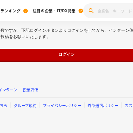
業ランキング
注目の企業・IT/DX特集
手数ですが、下記ログインボタンよりログインをしてから、インターン
注目の企業特集
みんなのIT業界新卒就職人気企業ランキング
みんな
の投稿をお願いいたします。
[27卒] 本選考体験記投稿キャンペーン
28卒 注目企業特集
27卒 注目企業特集
みんなのDX企業就職ブランド調査
注目のIT・DX企業特集
ログイン
28卒 IT・DX企業特集
27卒 IT・DX企業特集
28卒
みんなのIT業界新卒就職人気企業ランキング
みんな
企業研究
インターン
授業評価
ちら
グループ規約
プライバシーポリシー
外部送信ポリシー
カス