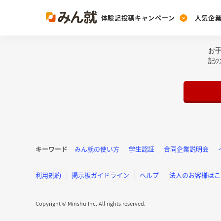
体験記投稿キャンペーン
人気企
お
Post
Ranking
PickUp
記
投稿する
ランキングを見る
注目の企業特集
Vote
投票する
動画で知ろう！業界・
キーワード
みん就の使い方
学生認証
合同企業説明会
利用規約
掲示板ガイドライン
ヘルプ
法人のお客様はこ
Copyright © Minshu Inc. All rights reserved.