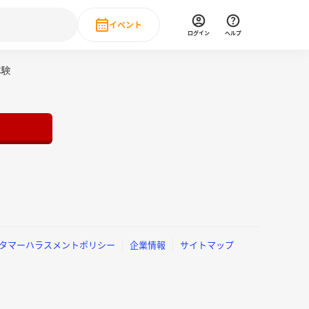
イベント
ログイン
ヘルプ
Event
体験
の新卒就職人気企業ランキング
みんなのインターン人気企業ランキン
直近のイベント一覧
もっと見る
 IT・DX現場社員インタビュー
の新卒就職人気企業ランキング
みんなのインターン人気企業ランキン
タマーハラスメントポリシー
企業情報
サイトマップ