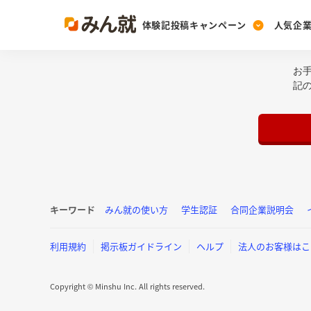
体験記投稿キャンペーン
人気企
お
Post
Ranking
PickUp
記
投稿する
ランキングを見る
注目の企業特集
Vote
投票する
動画で知ろう！業界・
キーワード
みん就の使い方
学生認証
合同企業説明会
利用規約
掲示板ガイドライン
ヘルプ
法人のお客様はこ
Copyright © Minshu Inc. All rights reserved.