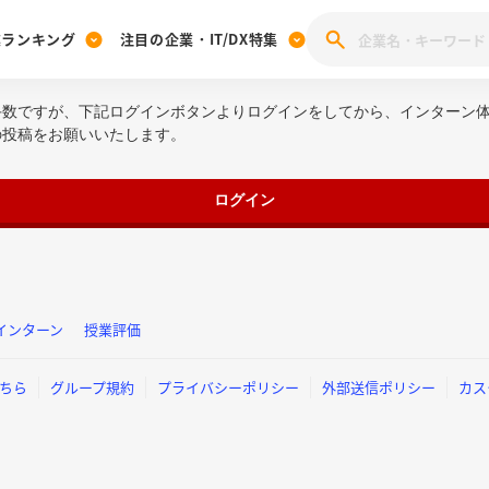
業ランキング
注目の企業・IT/DX特集
手数ですが、下記ログインボタンよりログインをしてから、インターン
注目の企業特集
みんなのIT業界新卒就職人気企業ランキング
みんな
の投稿をお願いいたします。
[27卒] 本選考体験記投稿キャンペーン
28卒 注目企業特集
27卒 注目企業特集
みんなのDX企業就職ブランド調査
注目のIT・DX企業特集
ログイン
28卒 IT・DX企業特集
27卒 IT・DX企業特集
28卒
みんなのIT業界新卒就職人気企業ランキング
みんな
企業研究
インターン
授業評価
ちら
グループ規約
プライバシーポリシー
外部送信ポリシー
カス