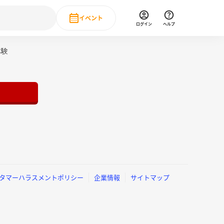
イベント
ログイン
ヘルプ
Event
体験
の新卒就職人気企業ランキング
みんなのインターン人気企業ランキン
直近のイベント一覧
もっと見る
 IT・DX現場社員インタビュー
の新卒就職人気企業ランキング
みんなのインターン人気企業ランキン
タマーハラスメントポリシー
企業情報
サイトマップ