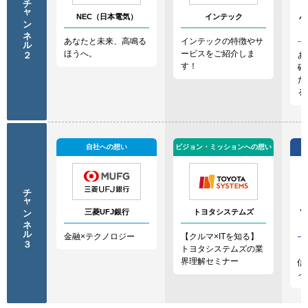
チャンネル２
NEC（日本電気）
インテック
パ
あなたと未来、高鳴る
インテックの特徴やサ
ほうへ。
ービスをご紹介しま
あ
す！
確
た
る
自社への想い
ビジョン・ミッションへの想い
チャンネル３
三菱UFJ銀行
トヨタシステムズ
ソ
金融×テクノロジー
【クルマ×ITを知る】
トヨタシステムズの業
【
界理解セミナー
信
イ