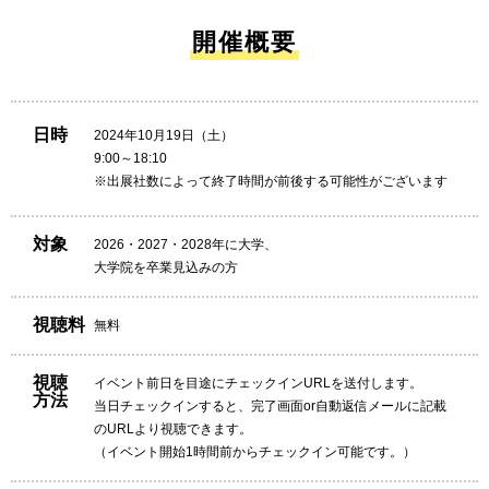
開催概要
日時
2024年
10
月
19
日（
土
）
9:00
～
18:10
※出展社数によって終了時間が前後する可能性がございます
対象
2026・2027・2028年に大学、
大学院を卒業見込みの方
視聴料
無料
視聴
イベント前日を目途にチェックインURLを送付します。
方法
当日チェックインすると、完了画面or自動返信メールに記載
のURLより視聴できます。
（イベント開始1時間前からチェックイン可能です。）