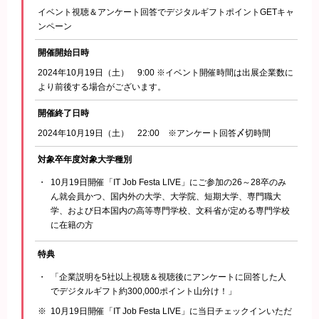
イベント視聴＆アンケート回答でデジタルギフトポイントGETキャ
ンペーン
開催開始日時
2024年10月19日（土） 9:00 ※イベント開催時間は出展企業数に
より前後する場合がございます。
開催終了日時
2024年10月19日（土） 22:00 ※アンケート回答〆切時間
対象卒年度
対象大学種別
10月19日開催「IT Job Festa LIVE」にご参加の26～28卒のみ
ん就会員かつ、国内外の大学、大学院、短期大学、専門職大
学、および日本国内の高等専門学校、文科省が定める専門学校
に在籍の方
特典
「企業説明を5社以上視聴＆視聴後にアンケートに回答した人
でデジタルギフト約300,000ポイント山分け！」
10月19日開催「IT Job Festa LIVE」に当日チェックインいただ