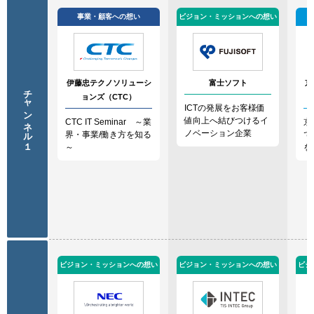
事業・顧客への想い
ビジョン・ミッションへの想い
伊藤忠テクノソリューシ
富士ソフト
京
チャンネル１
ョンズ（CTC）
ICTの発展をお客様価
値向上へ結びつけるイ
CTC IT Seminar ～業
京
ノベーション企業
界・事業/働き方を知る
で
～
を
ビジョン・ミッションへの想い
ビジョン・ミッションへの想い
ビジ