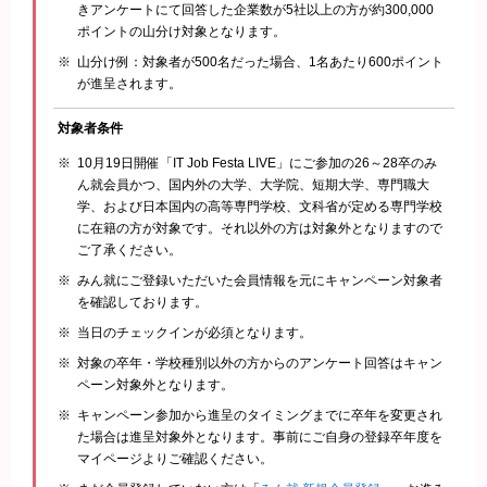
きアンケートにて回答した企業数が5社以上の方が約300,000
ポイントの山分け対象となります。
山分け例：対象者が500名だった場合、1名あたり600ポイント
が進呈されます。
対象者条件
10月19日開催「IT Job Festa LIVE」にご参加の26～28卒のみ
ん就会員かつ、国内外の大学、大学院、短期大学、専門職大
学、および日本国内の高等専門学校、文科省が定める専門学校
に在籍の方が対象です。それ以外の方は対象外となりますので
ご了承ください。
みん就にご登録いただいた会員情報を元にキャンペーン対象者
を確認しております。
当日のチェックインが必須となります。
対象の卒年・学校種別以外の方からのアンケート回答はキャン
ペーン対象外となります。
キャンペーン参加から進呈のタイミングまでに卒年を変更され
た場合は進呈対象外となります。事前にご自身の登録卒年度を
マイページよりご確認ください。