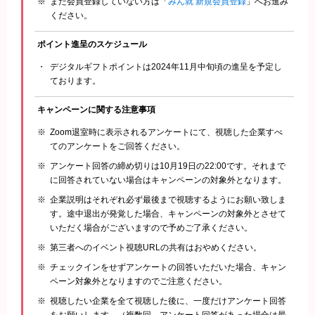
まだ会員登録していない方は「
みん就 新規会員登録
」へお進み
ください。
ポイント進呈の
スケジュール
デジタルギフトポイントは2024年11月中旬頃の進呈を予定し
ております。
キャンペーンに関する
注意事項
Zoom退室時に表示されるアンケートにて、視聴した企業すべ
てのアンケートをご回答ください。
アンケート回答の締め切りは10月19日の22:00です。それまで
に回答されていない場合はキャンペーンの対象外となります。
企業説明はそれぞれ必ず最後まで視聴するようにお願い致しま
す。途中退出が発覚した場合、キャンペーンの対象外とさせて
いただく場合がございますので予めご了承ください。
第三者へのイベント視聴URLの共有はおやめください。
チェックインをせずアンケートの回答いただいた場合、キャン
ペーン対象外となりますのでご注意ください。
視聴したい企業を全て視聴した後に、一度だけアンケート回答