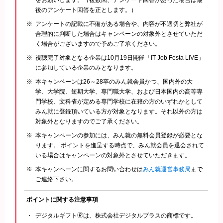
をお願いします。（複数回、アンケート回答があった場合は最
後のアンケート回答を正とします。）
アンケートの記載に不備がある場合や、内容が不適切と弊社が
合理的に判断した場合はキャンペーンの対象外とさせていただ
く場合がございますので予めご了承ください。
視聴完了対象となる企業は10月19日開催「IT Job Festa LIVE」
に参加している企業のみとなります。
本キャンペーンは26～28卒のみん就会員かつ、国内外の大
学、大学院、短期大学、専門職大学、および日本国内の高等専
門学校、文科省が定める専門学校に在籍の方のいずれかとして
みん就に登録頂いている方が対象となります。それ以外の方は
対象外となりますのでご了承ください。
本キャンペーンの参加には、みん就の無料会員登録が必要とな
ります。 ポイントを進呈する時点で、みん就会員を退会されて
いる場合はキャンペーンの対象外とさせていただきます。
本キャンペーンに関するお問い合わせは
みん就運営事務局
まで
ご連絡下さい。
ポイントに関する
注意事項
デジタルギフト🄬は、株式会社デジタルプラスの商標です。