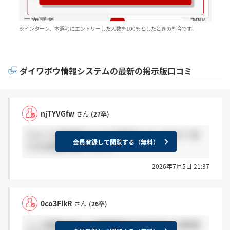
※インターン、本選考にエントリーした人数を100％としたときの割合です。
ダイワボウ情報システムの最新の掲示版口コミ
njTYVGfw
さん
(27卒)
7/1に２次面接受けた方で結果来た方いますか？来
会員登録して閲覧する（無料）
た方は感謝お願いします。
2026年7月5日 21:37
0co3FlkR
さん
(26卒)
ここ2週間以内に一次面接受けたのですが、結果通