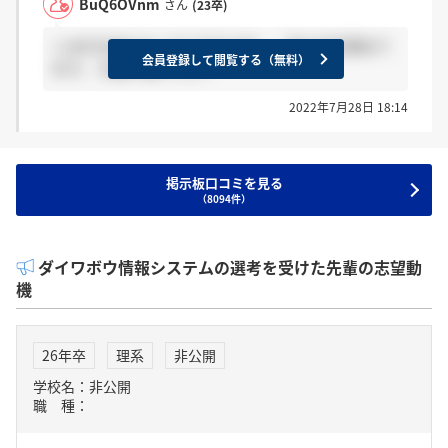
BuQ6OVnm
さん
(23卒)
＞u8CEx3koさん そうですよね、、私もほぼ諦めて
会員登録して閲覧する（無料）
ます。 お疲れ様でした！
2022年7月28日 18:14
掲示板口コミを見る
（8094件）
ダイワボウ情報システムの選考を受けた先輩の志望動
機
26年卒
理系
非公開
学校名：非公開
職 種：