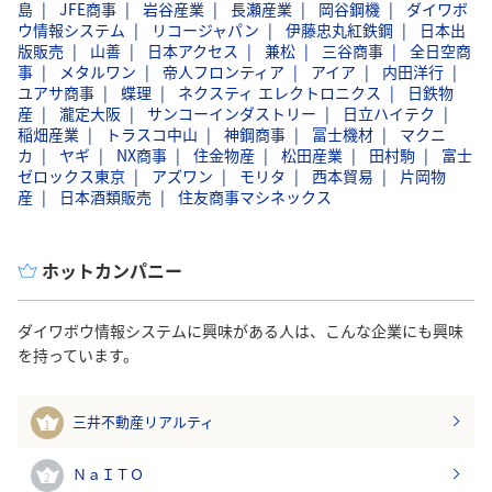
島
JFE商事
岩谷産業
長瀬産業
岡谷鋼機
ダイワボ
ウ情報システム
リコージャパン
伊藤忠丸紅鉄鋼
日本出
版販売
山善
日本アクセス
兼松
三谷商事
全日空商
事
メタルワン
帝人フロンティア
アイア
内田洋行
ユアサ商事
蝶理
ネクスティ エレクトロニクス
日鉄物
産
瀧定大阪
サンコーインダストリー
日立ハイテク
稲畑産業
トラスコ中山
神鋼商事
冨士機材
マクニ
カ
ヤギ
NX商事
住金物産
松田産業
田村駒
富士
ゼロックス東京
アズワン
モリタ
西本貿易
片岡物
産
日本酒類販売
住友商事マシネックス
ホットカンパニー
ダイワボウ情報システムに興味がある人は、こんな企業にも興味
を持っています。
三井不動産リアルティ
1
ＮａＩＴＯ
2