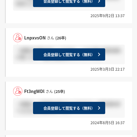
会員登録して閲覧する（無料）
知来た方いますか？
2025年9月2日 13:37
LnpxvsON
さん
(26卒)
一般職の応募は珍しいですね。この企業は結果通知
会員登録して閲覧する（無料）
が遅いので、最低1週間はかかりそうです。
2025年3月3日 22:17
Ft3ngWDl
さん
(25卒)
一般職の一次面接を受けたんですけど、結果通知来
会員登録して閲覧する（無料）
てる方おられますか（ ; ; ）
2024年8月5日 16:37