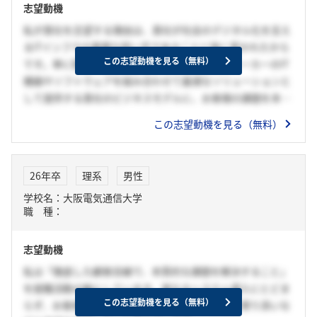
志望動機
私が貴社を志望する理由は、貴社が社会のデジタル化を支え
るITインフラの重要な担い手であることに強く惹かれたから
この志望動機を見る（無料）
です。単に製品を販売するだけでなく、多様なメーカーのIT
機器やソフトウェアを組み合わせて最適なソリューションと
して提供する貴社のビジネスモデルに、お客様の課題を本質
的に解決できる可能性を感じました。特に、全国の販売パー
この志望動機を見る（無料）
トナーとの強固なネットワークを通じて、地方の企業や教育
機関、医療機関など、日本社会全体にITの価値を届けている
点に魅力を感じています。これからの社会において、ITは特
26年卒
理系
男性
定の産業だけでなく、あらゆる分野で必要不可欠な存在とな
学校名：大阪電気通信大学
ります。貴社でなら、私自身のこれまでの学習経験を活か
職 種：
し、広範なIT知識を身につけながら、日本のデジタルデバイ
ド解消に貢献できると考えています。
志望動機
私は「徹底した顧客目線で、本質的な課題を解決すること」
を就職活動の軸としています。単なるシステム導入にとどま
この志望動機を見る（無料）
らず、お客様の業務や背景を深く理解し、変化に寄り添いな