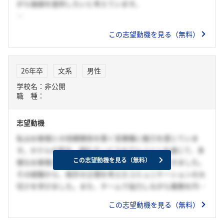
がら価値を提供したいと考えています。
その中で、貴社がIT流通のプロフェッショナルとして、全国
この志望動機を見る（無料）
の販売パートナーと連携しながら、エンドユーザーの課題に
きめ細かく対応している点に強く共感しました。特定のメー
カーや製品に縛られないマルチベンダー戦略や、クラウドや
26年卒
文系
男性
セキュリティなど先進的な技術への対応力は、変化の激しい
学校名：非公開
IT業界において非常に柔軟かつ信頼性の高い提案を可能にし
職 種：
ていると感じました。
志望動機
また、貴社のような安定した経営基盤と幅広いソリューショ
ン提供力を持つ企業であれば、お客様の“言語化されていな
私はお客様との信頼関係を築く営業職に魅力を感じていま
いニーズ”にも粘り強く向き合いながら、本質的な価値を提
す。ホテルの宴会・婚礼サービスのアルバイトを通じて、多
供するエンジニアへと成長できると確信しています。
この志望動機を見る（無料）
様なお客様と接し、要望に応じた対応を心掛けてきました。
その経験から、相手の立場を考えたコミュニケーションの大
切さを学びました。また、チームで協力しながら業務を円滑
に進める力も培いました。貴社の営業職では、お客様のニー
この志望動機を見る（無料）
ズを的確に捉え、最適なソリューションを提案できる営業と
して成長したいと考えています。持ち前の巻き込み力を活か