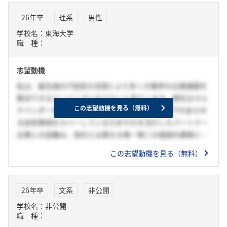
し、社内外の人と協力しながら成果を上げる営業を目指しま
26年卒
理系
男性
す。
学校名：東海大学
職 種：
志望動機
私は、最先端のIT技術の活用により多くの業界の企業課題を
解決できるエンジニアになりたいと考えいます。御社はマル
この志望動機を見る（無料）
チベンダー体制を構築していて、国内外においてITのあらゆ
る技術領域をカバーしているためそれを活かしたパートナー
企業との協働は、他社とは異なる唯一無二の価値を顧客に届
けられると考えており、魅力に感じている。その中で御社に
この志望動機を見る（無料）
は各分野で深い知見を持つ技術者や、1万社以上にのぼる企
業との取り引きによる技術・ノウハウ・サービス基盤がある
ため、専門性の高い知識や技術を常にアップデートすること
26年卒
文系
非公開
ができ高い技術の裏付けもあるエンジニアを目指したいと思
学校名：非公開
い御社を志望しました。
職 種：