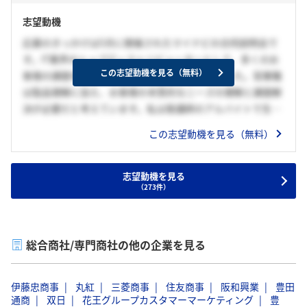
志望動機
応募のきっかけは5月に開催されたマイナビの合同説明会で
す。IT業界のトップディストリビューターとして、多くのお
この志望動機を見る（無料）
客様の課題を解決している貴社に強く惹かれました。営業職
は製品理解に加え、お客様の本質的なニーズの理解と課題解
決が必要だと考えています。私は塾講師のアルバイトで生徒
の課題を解決し、第1志望の大学合格に導いた経験から、人
この志望動機を見る（無料）
の課題解決にやりがいを感じています。営業職として課題解
決の体験をすることで、自分に必要なスキルを認識し、自己
成長に繋げたいと考えています。また自身の社交的な性格を
志望動機を見る
（273件）
活かし、社員の方々との交流を深めることで貴社の企業文化
に触れ、貴社で働くイメージを具体化したいと考えていま
す。
総合商社/専門商社の他の企業を見る
伊藤忠商事
丸紅
三菱商事
住友商事
阪和興業
豊田
通商
双日
花王グループカスタマーマーケティング
豊