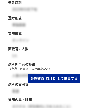
選考時期
2023年03月下旬
選考形式
単独面接
実施形式
オンライン
面接官の人数
1人
選考担当者の特徴
（役職・肩書き・入社年次など）
人事の40代前後の方
選考の雰囲気
普通
質問内容・課題
ガクチカ（学生時代に力を入れたこと）