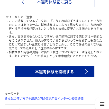
本選考体験記に戻る
サイトからのご注意
ここに掲載しているデータは、「こうすれば必ずうまくいく」という類
のものではありません。採用過程は人によって異なりますし、方針の変
更や採用担当者が変わることで前年と大幅に変更される場合もありえま
す。
また、言うまでもないことですが、採用過程に対する感じ方は主観的な
ものに過ぎません。他人が誉めているからといってかならずしもあなた
にとって望ましい企業とは言い切れませんし、ここで評価の高くない企
業であっても素晴らしい企業はあるはずです。
掲載された内容の真偽、評価の信頼性について当サイトは保証しかねま
す。あくまでも「一つの結果」として参考程度にとどめてください。
本選考体験を投稿する
キーワード
みん就の使い方
学生認証
合同企業説明会
インターン
授業評価