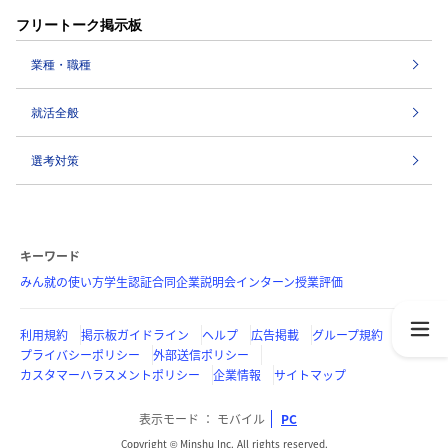
フリートーク掲示板
業種・職種
就活全般
選考対策
キーワード
みん就の使い方
学生認証
合同企業説明会
インターン
授業評価
利用規約
掲示板ガイドライン
ヘルプ
広告掲載
グループ規約
プライバシーポリシー
外部送信ポリシー
カスタマーハラスメントポリシー
企業情報
サイトマップ
表示モード
モバイル
PC
Copyright © Minshu Inc. All rights reserved.