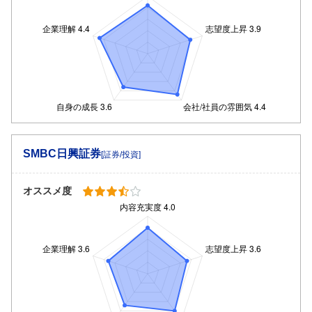
SMBC日興証券
[証券/投資]
オススメ度