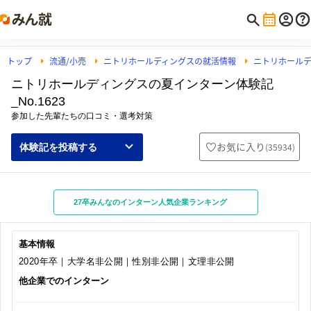
トップ
流通/小売
ニトリホールディングスの就活情報
ニトリホール
ニトリホールディングスの夏インターン体験記
_No.1623
参加した先輩たちの口コミ・選考対策
お気に入り
(
35934
)
体験記を投稿する
27卒みんなのインターン人気企業ランキング
基本情報
2020年卒｜大学名非公開｜性別非公開｜文理非公開
他企業でのインターン