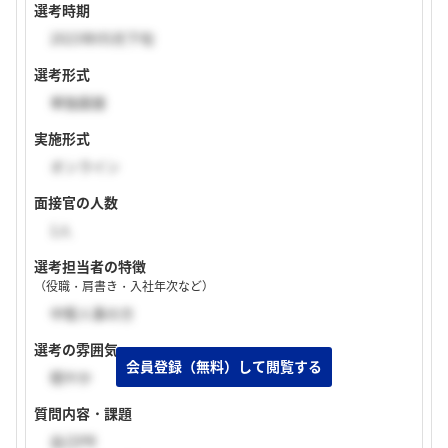
選考時期
2023年05月下旬
選考形式
単独面接
実施形式
オンライン
面接官の人数
1人
選考担当者の特徴
（役職・肩書き・入社年次など）
中堅人事の方
選考の雰囲気
穏やか
質問内容・課題
自己PR