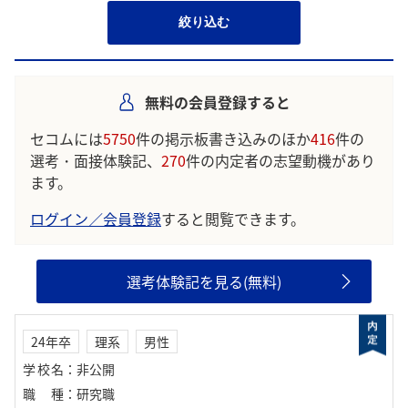
絞り込む
無料の会員登録すると
セコムには
5750
件の掲示板書き込みのほか
416
件の
選考・面接体験記、
270
件の内定者の志望動機があり
ます。
ログイン／会員登録
すると閲覧できます。
選考体験記を見る(無料)
24年卒
理系
男性
学校名
：
非公開
職種
：
研究職