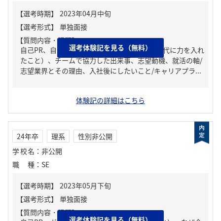
【質問内容・課題】
選考体験記を見る（無料）
自己PR、自分の強み/弱み、ガクチカ（学生時代に力を入れ
たこと）、チームで協力した出来事、志望動機、就活の軸/
志望業界とその理由、入社後にしたいこと/キャリアプラ...
体験記の詳細はこちら
24年卒
理系
性別非公開
学校名
：
非公開
職種
：
SE
【質問内容・課題】
選考体験記を見る（無料）