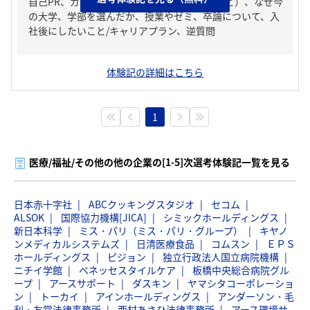
自己PR、ガクチカ（学生時代に力を入れたこと）、なぜ今
の大学、学部を選んだか、授業やゼミ、卒論について、入
社後にしたいこと/キャリアプラン、逆質問
体験記の詳細はこちら
1
医療/福祉/その他の他の企業の[1-5]次選考体験記一覧を見る
日本赤十字社
ABCクッキングスタジオ
セコム
ALSOK
国際協力機構[JICA]
シミックホールディングス
新日本科学
ミス・パリ（ミス・パリ・グループ）
キヤノ
ンメディカルシステムズ
日清医療食品
コムスン
ＥＰＳ
ホールディングス
ピジョン
独立行政法人国立病院機構
ニチイ学館
ベネッセスタイルケア
板橋中央総合病院グル
ープ
アースサポート
ダスキン
ヤマシタコーポレーショ
ン
トーカイ
アインホールディングス
アンダーソン・毛
利・友常法律事務所
西村あさひ法律事務所
アース環境サ