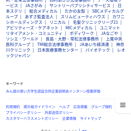
ービス
JAさがみ
サントリーパブリシティサービス
日
本ステリ
総合メディカル
たかの友梨
SBCメディカルグ
ループ
あずさ監査法人
スリムビューティハウス
カワニ
シホールディングス
リニカル
毛髪クリニックリーブ21
アビリティーズ・ケアネット
MICメディカル
ユニマット
リタイアメント・コミュニティ
ボディワーク
JAなごや
ソシエ・ワールド
長島・大野・常松法律事務所
上尾中央
医科グループ
TMI総合法律事務所
JAあいち経済連
神奈
川クリニック
日本医療事務センター
バイオテック
レオ
ックジャパン
キーワード
みん就の使い方
学生認証
合同企業説明会
インターン
授業評価
利用規約
掲示板ガイドライン
ヘルプ
広告掲載
グループ規約
プライバシーポリシー
外部送信ポリシー
カスタマーハラスメントポリシー
企業情報
サイトマップ