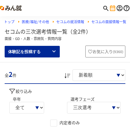
トップ
医療/福祉/その他
セコムの就活情報
セコムの面接情報一覧
セコムの三次選考情報一覧（全2件）
面接・GD・人数・雰囲気・質問内容
お気に入り
(
9360
)
体験記を投稿する
2
全
件
絞り込み
卒年
選考フェーズ
内定者のみ