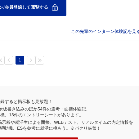
この先輩のインターン体験記を見
1
登録すると掲示板も見放題！
示板書き込みのほか
54
件の選考・面接体験記、
動機、
13
件のエントリーシートがあります。
業掲示板や就活生による面接、WEBテスト、リアルタイムの内定情報を
望動機、ESを参考に就活に挑もう。※パクり厳禁！