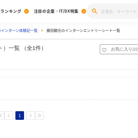
業ランキング
注目の企業・IT/DX特集
のインターン体験記一覧
藤田観光のインターンエントリーシート一覧
注目の企業特集
みんなのIT業界新卒就職人気企業ランキング
みんな
[27卒] 本選考体験記投稿キャンペーン
28卒 注目企業特集
27卒 注目企業特集
みんなのDX企業就職ブランド調査
）一覧 （全1件）
お気に入り
(
22
注目のIT・DX企業特集
28卒 IT・DX企業特集
27卒 IT・DX企業特集
28卒
みんなのIT業界新卒就職人気企業ランキング
みんな
企業研究
1