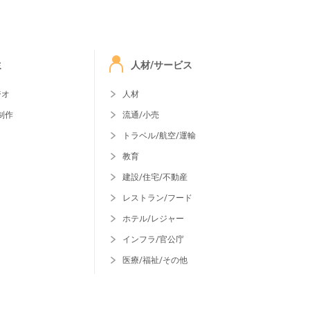
ミ
人材/サービス
ジオ
人材
制作
流通/小売
トラベル/航空/運輸
教育
建設/住宅/不動産
レストラン/フード
ホテル/レジャー
インフラ/官公庁
医療/福祉/その他