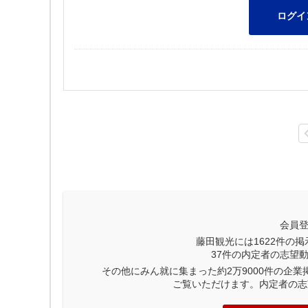
会員
藤田観光には
1622
件の掲
37
件の内定者の志望
その他にみん就に集まった約2万9000件の企
ご覧いただけます。内定者の志