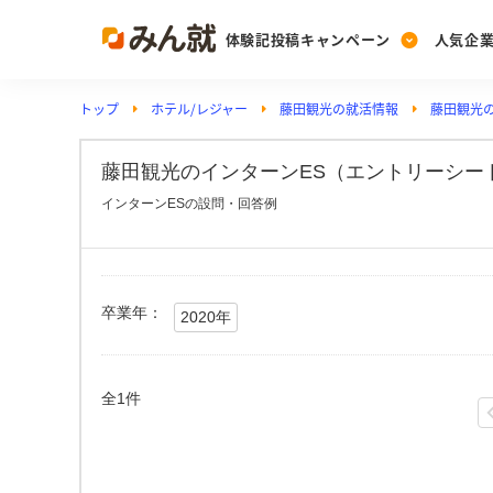
体験記投稿キャンペーン
人気企
トップ
ホテル/レジャー
藤田観光の就活情報
藤田観光
Post
Ranking
PickUp
投稿する
ランキングを見る
注目の企業特集
藤田観光のインターンES（エントリーシート
インターンESの設問・回答例
Vote
投票する
動画で知ろう！業界・
卒業年：
2020年
全1件