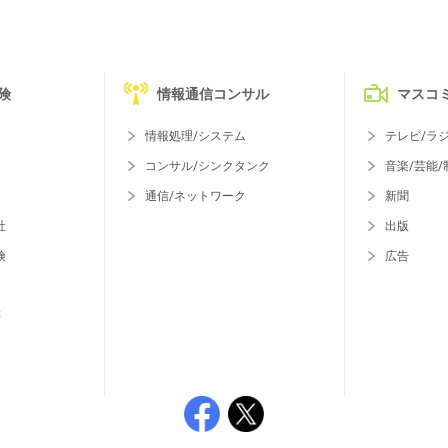
険
情報通信コンサル
マスコ
情報処理/システム
テレビ/ラ
コンサル/シンクタンク
音楽/芸能/
通信/ネットワーク
新聞
社
出版
険
広告
等