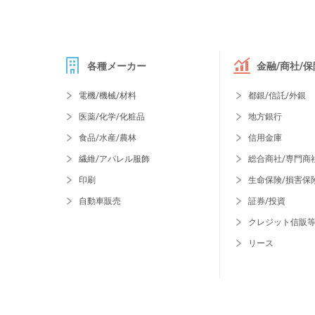
各種メーカー
金融/商社/保
電機/機械/材料
都銀/信託/外銀
医薬/化学/化粧品
地方銀行
食品/水産/農林
信用金庫
繊維/アパレル服飾
総合商社/専門商
印刷
生命保険/損害保
自動車販売
証券/投資
クレジット信販
リース