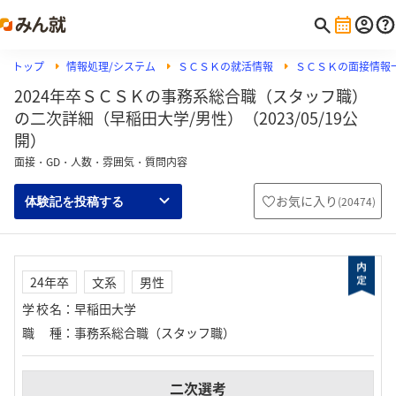
トップ
情報処理/システム
ＳＣＳＫの就活情報
ＳＣＳＫの面接情報
2024年卒ＳＣＳＫの事務系総合職（スタッフ職）
の二次詳細（早稲田大学/男性）（2023/05/19公
開）
面接・GD・人数・雰囲気・質問内容
お気に入り
(
20474
)
体験記を投稿する
24年卒
文系
男性
学校名
：
早稲田大学
職種
：
事務系総合職（スタッフ職）
二次選考