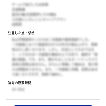
チームで協力した出来事
志望動機
就活の軸/志望業界とその理由
入社後にしたいこと/キャリアプラン
逆質問
注意した点・感想
私は早期選考だったため二次面接が最終面接でした。
一次面接と比べて面接官の方々の年次が跳ね上がり、雰囲
気は少し固くなります。しかし、圧迫というものではな
く、いうなれば一次面接が雑談のような形で、最終が「普
通の面接」です。また、聞かれることもオーソドックスで
突飛な質問は来ません。きちんと準備して臨めば、受け答
えは問題ありません。また、一次面接と同様、回答はあま
り長くなりすぎず、笑顔で端的に。
選考の所要時間
16~30分