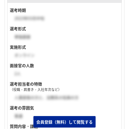
選考時期
2023年03月中旬
選考形式
単独面接
実施形式
オンライン
面接官の人数
2人
選考担当者の特徴
（役職・肩書き・入社年次など）
人事部長の方と、法務系の役員の方
選考の雰囲気
普通
質問内容・課題