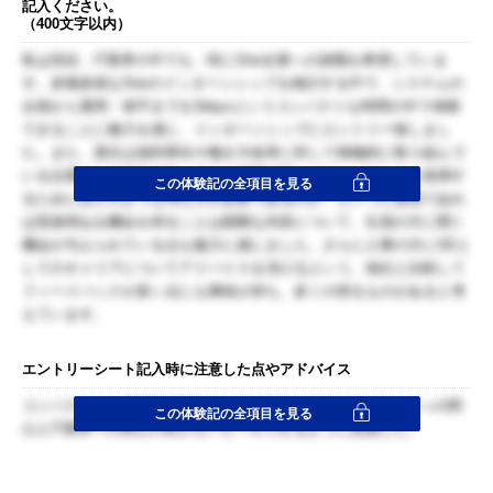
記入ください。
（400文字以内）
私は現在、IT業界の中でも、特にSIer企業への就職を希望していま
す。多種多様なSIerのインターンシップを検討する中で、システムの
企画から運用・保守までを3daysというコンパクトな時間の中で体験
できることに魅力を感じ、インターンシップにエントリー致しまし
た。また、貴社は福利厚生や働き方改革に対して積極的に取り組んで
いる企業として有名です。少ない時間で高いパフォーマンスを発揮す
この体験記の全項目を見る
るためにはどのような考え方が必要であるのか、といった普段であれ
ば直接尋ねる機会を得ることは困難な内容について、社員の方に聞く
機会が与えられている点も魅力に感じました。さらに人事の方にSEと
してのキャリアについてアドバイスを頂けるという、他社と比較して
フィードバックが多い点にも興味が持ち、多くの得るものがあると考
えています。
エントリーシート記入時に注意した点やアドバイス
コンパクトに、SCSKが強みにしているライフワークバランスへの関
この体験記の全項目を見る
心とIT業界への関心の高さをアピールできるように意識した。