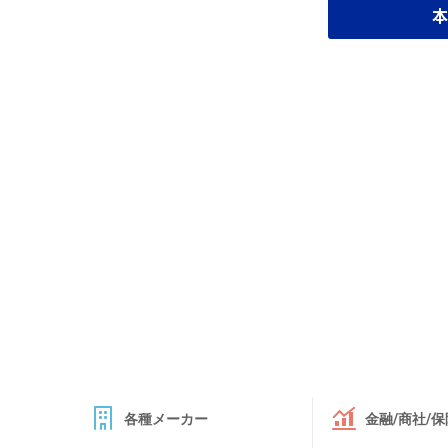
本
各種メーカー
金融/商社/保