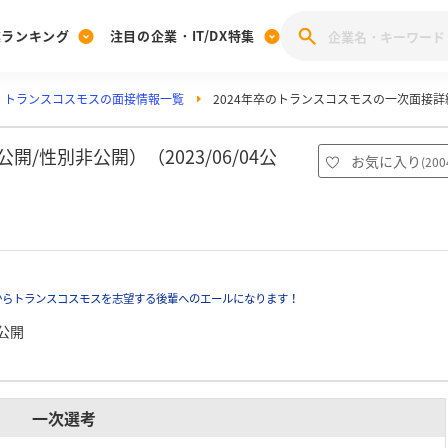
業ランキング
注目の企業・IT/DX特集
トランスコスモスの面接情報一覧
2024年卒のトランスコスモスの一次面接詳
注目の企業特集
みんなのIT業界新卒就職人気企業ランキング
みんな
[27卒] 本選考体験記投稿キャンペーン
28卒 注目企業特集
27卒 注目企業特集
みんなのDX企業就職ブランド調査
/性別非公開）（2023/06/04公
お気に入り
(
200
注目のIT・DX企業特集
28卒 IT・DX企業特集
27卒 IT・DX企業特集
28卒
みんなのIT業界新卒就職人気企業ランキング
みんな
企業研究
からトランスコスモスを志望する後輩へのエールになります！
公開
一次選考