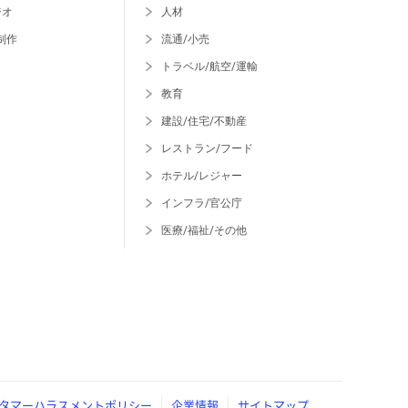
ジオ
人材
制作
流通/小売
トラベル/航空/運輸
教育
建設/住宅/不動産
レストラン/フード
ホテル/レジャー
インフラ/官公庁
医療/福祉/その他
タマーハラスメントポリシー
企業情報
サイトマップ