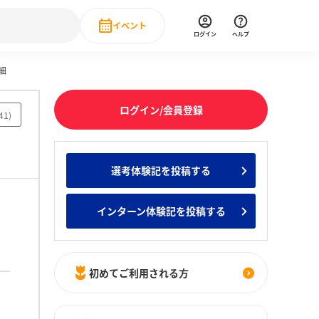
イベント
ログイン
ヘルプ
細
Event
の新卒就職人気企業ランキング
みんなのインターン人気企業ランキン
直近のイベント一覧
ログイン/会員登録
41
)
もっと見る
 IT・DX現場社員インタビュー
選考体験記を投稿する
の新卒就職人気企業ランキング
みんなのインターン人気企業ランキン
インターン体験記を投稿する
初めてご利用される方