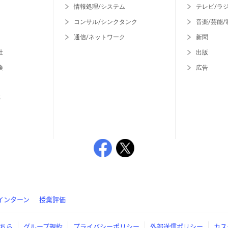
情報処理/システム
テレビ/ラ
コンサル/シンクタンク
音楽/芸能/
通信/ネットワーク
新聞
社
出版
険
広告
等
インターン
授業評価
ちら
グループ規約
プライバシーポリシー
外部送信ポリシー
カス