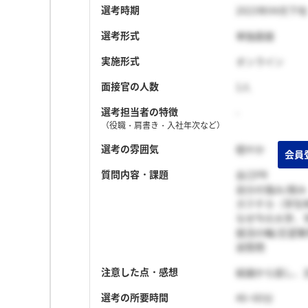
選考時期
2023年04月下旬
選考形式
単独面接
実施形式
オンライン
面接官の人数
1人
選考担当者の特徴
-
（役職・肩書き・入社年次など）
選考の雰囲気
穏やか
質問内容・課題
自己PR
自分の強み/弱み
ガクチカ（学生
なぜ今の大学、
就活の軸/志望
逆質問
注意した点・感想
結論から話し、
選考の所要時間
46~60分