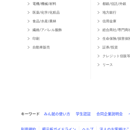
電機/機械/材料
都銀/信託/外銀
医薬/化学/化粧品
地方銀行
食品/水産/農林
信用金庫
繊維/アパレル服飾
総合商社/専門商
印刷
生命保険/損害保
自動車販売
証券/投資
クレジット信販
リース
キーワード
みん就の使い方
学生認証
合同企業説明会
利用規約
掲示板ガイドライン
ヘルプ
法人のお客様はこ