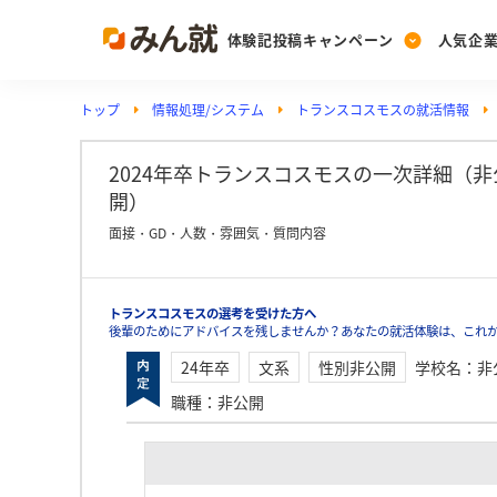
体験記投稿キャンペーン
人気企
トップ
情報処理/システム
トランスコスモスの就活情報
Post
Ranking
PickUp
投稿する
ランキングを見る
注目の企業特集
2024年卒トランスコスモスの一次詳細（非公開
開）
面接・GD・人数・雰囲気・質問内容
Vote
投票する
トランスコスモスの選考を受けた方へ
動画で知ろう！業界・
後輩のためにアドバイスを残しませんか？あなたの就活体験は、これ
24年卒
文系
性別非公開
学校名
：
非
職種
：
非公開