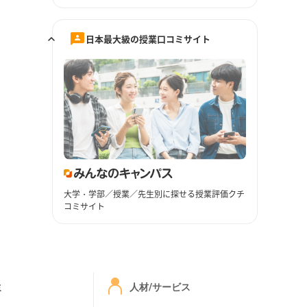
日本最大級の授業口コミサイト
大学・学部／授業／先生別に探せる授業評価クチ
コミサイト
ミ
人材/サービス