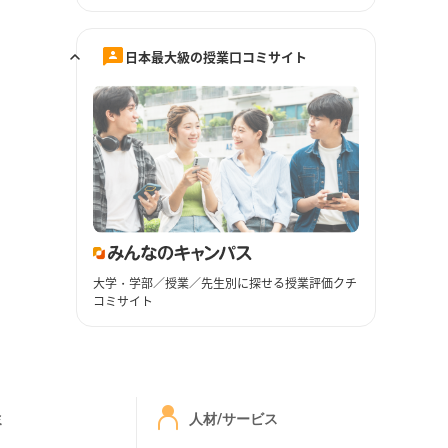
日本最大級の授業口コミサイト
大学・学部／授業／先生別に探せる授業評価クチ
コミサイト
ミ
人材/サービス