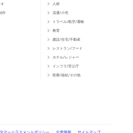
ジオ
人材
制作
流通/小売
トラベル/航空/運輸
教育
建設/住宅/不動産
レストラン/フード
ホテル/レジャー
インフラ/官公庁
医療/福祉/その他
タマーハラスメントポリシー
企業情報
サイトマップ