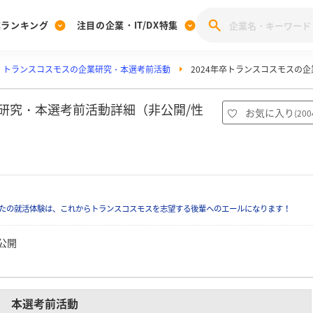
業ランキング
注目の企業・IT/DX特集
トランスコスモスの企業研究・本選考前活動
2024年卒トランスコスモスの
注目の企業特集
みんなのIT業界新卒就職人気企業ランキング
みんな
[27卒] 本選考体験記投稿キャンペーン
28卒 注目企業特集
27卒 注目企業特集
みんなのDX企業就職ブランド調査
業研究・本選考前活動詳細（非公開/性
お気に入り
(
200
注目のIT・DX企業特集
28卒 IT・DX企業特集
27卒 IT・DX企業特集
28卒
みんなのIT業界新卒就職人気企業ランキング
みんな
企業研究
たの就活体験は、これからトランスコスモスを志望する後輩へのエールになります！
公開
本選考前活動