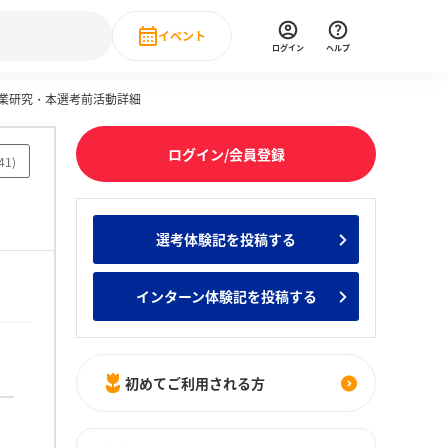
イベント
ログイン
ヘルプ
企業研究・本選考前活動詳細
Event
の新卒就職人気企業ランキング
みんなのインターン人気企業ランキン
直近のイベント一覧
ログイン/会員登録
41
)
もっと見る
 IT・DX現場社員インタビュー
選考体験記を投稿する
の新卒就職人気企業ランキング
みんなのインターン人気企業ランキン
インターン体験記を投稿する
初めてご利用される方