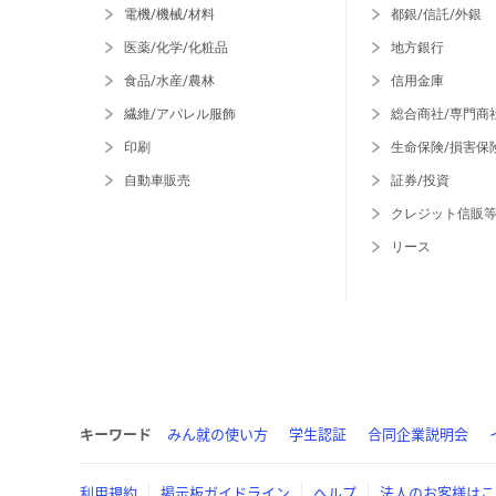
電機/機械/材料
都銀/信託/外銀
医薬/化学/化粧品
地方銀行
食品/水産/農林
信用金庫
繊維/アパレル服飾
総合商社/専門商
印刷
生命保険/損害保
自動車販売
証券/投資
クレジット信販
リース
キーワード
みん就の使い方
学生認証
合同企業説明会
利用規約
掲示板ガイドライン
ヘルプ
法人のお客様はこ