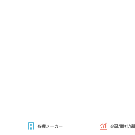
各種メーカー
金融/商社/保