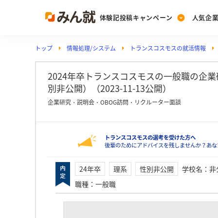
体験記投稿キャンペーン
人気企
トップ
情報処理/システム
トランスコスモスの就活情報
Post
Ranking
PickUp
投稿する
ランキングを見る
注目の企業特集
2024年卒トランスコスモスの一般職の企
別非公開）（2023-11-13公開）
企業研究・説明会・OBOG訪問・リクルーター面談
Vote
投票する
トランスコスモスの選考を受けた方へ
動画で知ろう！業界・
後輩のためにアドバイスを残しませんか？あな
24年卒
理系
性別非公開
学校名
：
非
職種
：
一般職