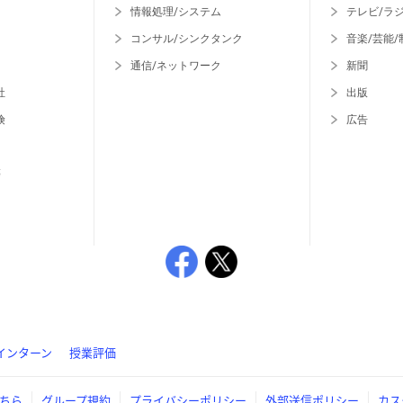
情報処理/システム
テレビ/ラ
コンサル/シンクタンク
音楽/芸能/
通信/ネットワーク
新聞
社
出版
険
広告
等
インターン
授業評価
ちら
グループ規約
プライバシーポリシー
外部送信ポリシー
カス