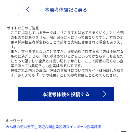
本選考体験記に戻る
サイトからのご注意
ここに掲載しているデータは、「こうすれば必ずうまくいく」という類
のものではありません。採用過程は人によって異なりますし、方針の変
更や採用担当者が変わることで前年と大幅に変更される場合もありえま
す。
また、言うまでもないことですが、採用過程に対する感じ方は主観的な
ものに過ぎません。他人が誉めているからといってかならずしもあなた
にとって望ましい企業とは言い切れませんし、ここで評価の高くない企
業であっても素晴らしい企業はあるはずです。
掲載された内容の真偽、評価の信頼性について当サイトは保証しかねま
す。あくまでも「一つの結果」として参考程度にとどめてください。
本選考体験を投稿する
キーワード
みん就の使い方
学生認証
合同企業説明会
インターン
授業評価