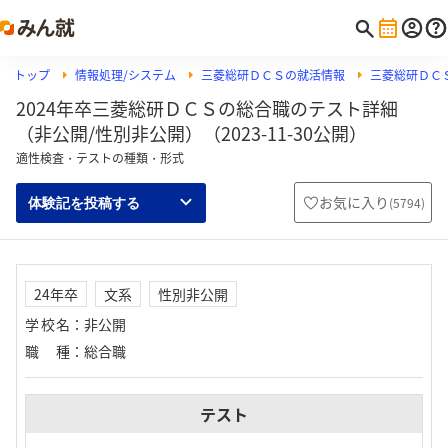
トップ
情報処理/システム
三菱総研ＤＣＳの就活情報
三菱総研ＤＣＳ
2024年卒三菱総研ＤＣＳの総合職のテスト詳細
（非公開/性別非公開）（2023-11-30公開）
適性検査・テストの種類・形式
お気に入り
(
5794
)
体験記を投稿する
24年卒
文系
性別非公開
学校名
：
非公開
職種
：
総合職
テスト