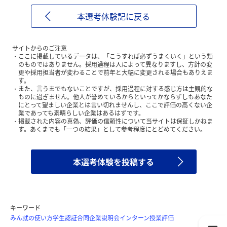
本選考体験記に戻る
サイトからのご注意
ここに掲載しているデータは、「こうすれば必ずうまくいく」という類
のものではありません。採用過程は人によって異なりますし、方針の変
更や採用担当者が変わることで前年と大幅に変更される場合もありえま
す。
また、言うまでもないことですが、採用過程に対する感じ方は主観的な
ものに過ぎません。他人が誉めているからといってかならずしもあなた
にとって望ましい企業とは言い切れませんし、ここで評価の高くない企
業であっても素晴らしい企業はあるはずです。
掲載された内容の真偽、評価の信頼性について当サイトは保証しかねま
す。あくまでも「一つの結果」として参考程度にとどめてください。
本選考体験を投稿する
キーワード
みん就の使い方
学生認証
合同企業説明会
インターン
授業評価