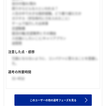
自分の強み/弱み
周りからどんな人といわれる？
人生の中で大きな挫折経験。どう乗り越えたか
ガクチカ（学生時代に力を入れたこと）
チームで協力した出来事
志望動機
就活の軸/志望業界とその理由
入社後にしたいこと/キャリアプラン
逆質問
注意した点・感想
冗長にならないように、コンパクトに答えることを意識し
た。
選考の所要時間
31~45分
このユーザーの他の選考フェーズを見る