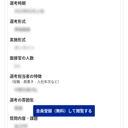
選考時期
2023年02月上旬
選考形式
単独面接
実施形式
オンライン
面接官の人数
2人
選考担当者の特徴
（役職・肩書き・入社年次など）
中堅社員2名。
選考の雰囲気
普通
質問内容・課題
自己PR