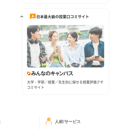
日本最大級の授業口コミサイト
大学・学部／授業／先生別に探せる授業評価クチ
コミサイト
ミ
人材/サービス