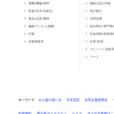
電機/機械/材料
都銀/信託/外銀
医薬/化学/化粧品
地方銀行
食品/水産/農林
信用金庫
繊維/アパレル服飾
総合商社/専門商
印刷
生命保険/損害保
自動車販売
証券/投資
クレジット信販
リース
キーワード
みん就の使い方
学生認証
合同企業説明会
利用規約
掲示板ガイドライン
ヘルプ
法人のお客様はこ