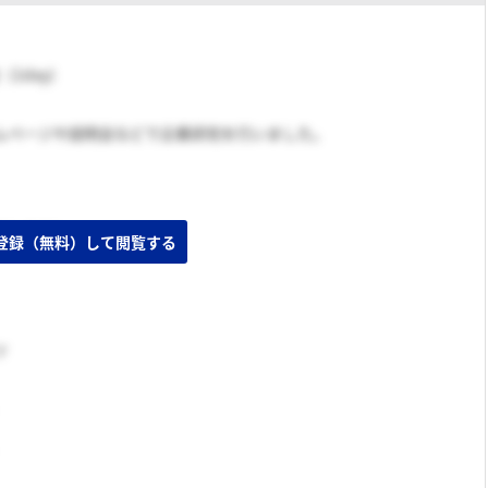
（1day）
ムページや説明会などで企業研究を行いました。
出しあり）
登録（無料）して閲覧する
ツ