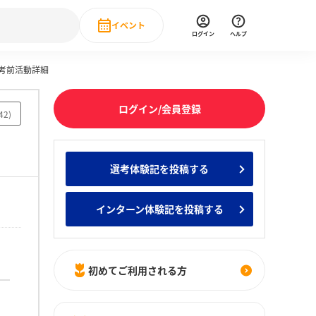
イベント
ログイン
ヘルプ
選考前活動詳細
Event
の新卒就職人気企業ランキング
みんなのインターン人気企業ランキン
直近のイベント一覧
ログイン/会員登録
42
)
もっと見る
 IT・DX現場社員インタビュー
選考体験記を投稿する
の新卒就職人気企業ランキング
みんなのインターン人気企業ランキン
インターン体験記を投稿する
初めてご利用される方