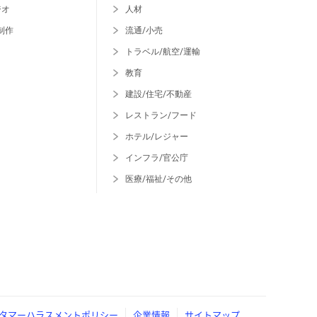
ジオ
人材
制作
流通/小売
トラベル/航空/運輸
教育
建設/住宅/不動産
レストラン/フード
ホテル/レジャー
インフラ/官公庁
医療/福祉/その他
タマーハラスメントポリシー
企業情報
サイトマップ