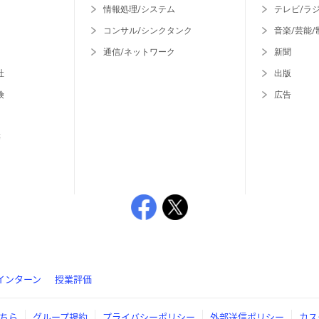
情報処理/システム
テレビ/ラ
コンサル/シンクタンク
音楽/芸能/
通信/ネットワーク
新聞
社
出版
険
広告
等
インターン
授業評価
ちら
グループ規約
プライバシーポリシー
外部送信ポリシー
カス