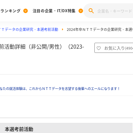
業ランキング
注目の企業・IT/DX特集
ＴＴデータの企業研究・本選考前活動
2024年卒ＮＴＴデータの企業研究・本
注目の企業特集
みんなのIT業界新卒就職人気企業ランキング
みんな
[27卒] 本選考体験記投稿キャンペーン
28卒 注目企業特集
27卒 注目企業特集
みんなのDX企業就職ブランド調査
活動詳細（非公開/男性）（2023-
お気に入り
(
490
注目のIT・DX企業特集
28卒 IT・DX企業特集
27卒 IT・DX企業特集
28卒
みんなのIT業界新卒就職人気企業ランキング
みんな
企業研究
なたの就活体験は、これからＮＴＴデータを志望する後輩へのエールになります！
本選考前活動