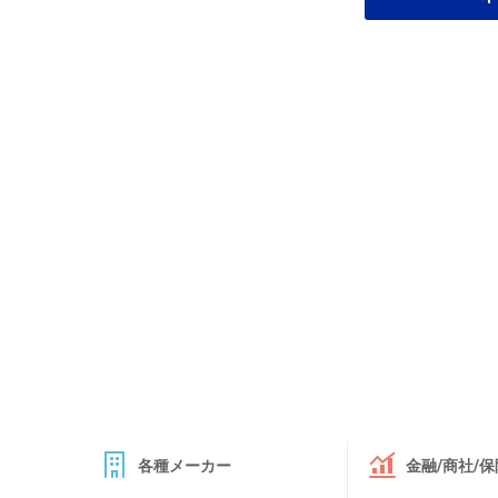
各種メーカー
金融/商社/保