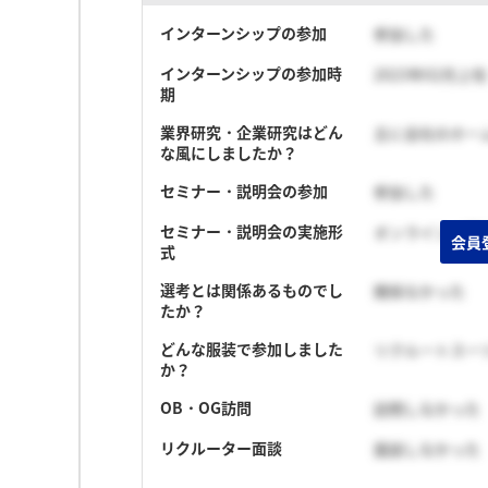
インターンシップの参加
参加した
インターンシップの参加時
2023年02月上旬
期
業界研究・企業研究はどん
主に会社のホー
な風にしましたか？
セミナー・説明会の参加
参加した
セミナー・説明会の実施形
オンライン（顔
会員
式
選考とは関係あるものでし
関係なかった
たか？
どんな服装で参加しました
リクルートスー
か？
OB・OG訪問
訪問しなかった
リクルーター面談
面談しなかった