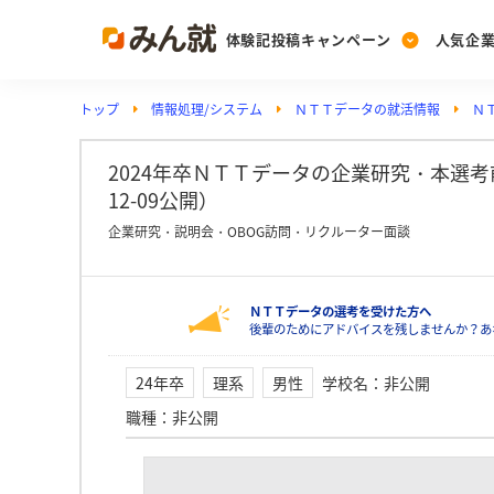
体験記投稿キャンペーン
人気企
トップ
情報処理/システム
ＮＴＴデータの就活情報
Ｎ
Post
Ranking
PickUp
投稿する
ランキングを見る
注目の企業特集
2024年卒ＮＴＴデータの企業研究・本選考前
12-09公開）
企業研究・説明会・OBOG訪問・リクルーター面談
Vote
投票する
ＮＴＴデータの選考を受けた方へ
動画で知ろう！業界・
後輩のためにアドバイスを残しませんか？あ
24年卒
理系
男性
学校名
：
非公開
職種
：
非公開