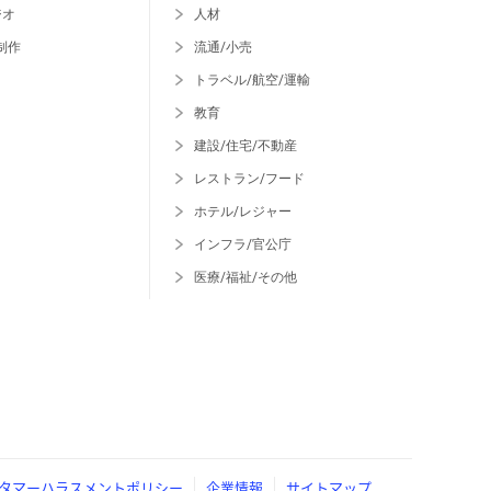
ジオ
人材
制作
流通/小売
トラベル/航空/運輸
教育
建設/住宅/不動産
レストラン/フード
ホテル/レジャー
インフラ/官公庁
医療/福祉/その他
タマーハラスメントポリシー
企業情報
サイトマップ