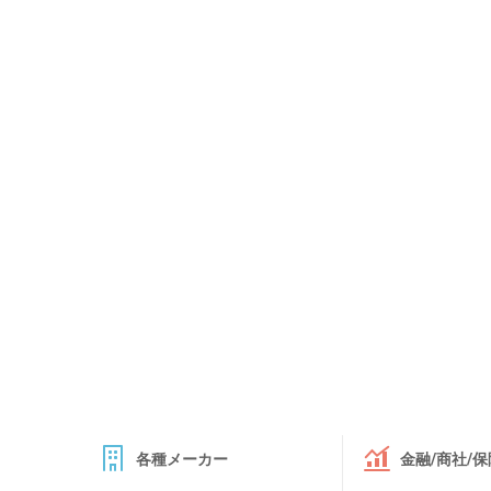
各種メーカー
金融/商社/保