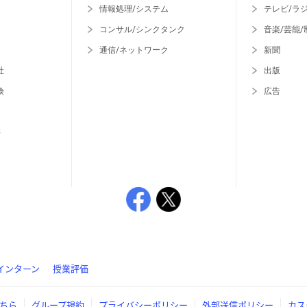
情報処理/システム
テレビ/ラ
コンサル/シンクタンク
音楽/芸能/
通信/ネットワーク
新聞
社
出版
険
広告
等
インターン
授業評価
ちら
グループ規約
プライバシーポリシー
外部送信ポリシー
カス