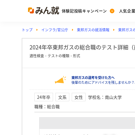
体験記投稿キャンペーン
人気企
トップ
インフラ/官公庁
東邦ガスの就活情報
東邦ガスの
Post
Ranking
PickUp
投稿する
ランキングを見る
注目の企業特集
2024年卒東邦ガスの総合職のテスト詳細（南山
適性検査・テストの種類・形式
Vote
東邦ガスの選考を受けた方へ
投票する
後輩のためにアドバイスを残しませんか？
動画で知ろう！業界・
24年卒
文系
女性
学校名
：
南山大学
職種
：
総合職