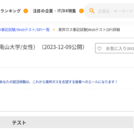
業ランキング
注目の企業・IT/DX特集
筆記試験/Webテスト/SPI一覧
東邦ガス筆記試験|Webテスト|SPI詳細
注目の企業特集
みんなのIT業界新卒就職人気企業ランキング
みんな
[27卒] 本選考体験記投稿キャンペーン
28卒 注目企業特集
27卒 注目企業特集
みんなのDX企業就職ブランド調査
大学/女性）（2023-12-09公開）
お気に入り
(
89
注目のIT・DX企業特集
28卒 IT・DX企業特集
27卒 IT・DX企業特集
28卒
みんなのIT業界新卒就職人気企業ランキング
みんな
あなたの就活体験は、これから東邦ガスを志望する後輩へのエールになります！
企業研究
テスト