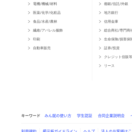
電機/機械/材料
都銀/信託/外銀
医薬/化学/化粧品
地方銀行
食品/水産/農林
信用金庫
繊維/アパレル服飾
総合商社/専門商
印刷
生命保険/損害保
自動車販売
証券/投資
クレジット信販
リース
キーワード
みん就の使い方
学生認証
合同企業説明会
利用規約
掲示板ガイドライン
ヘルプ
法人のお客様はこ