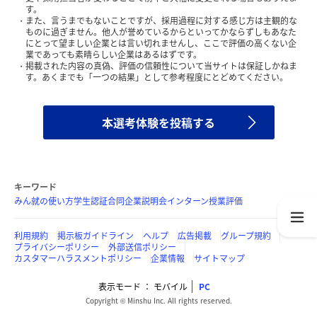
す。
また、言うまでもないことですが、採用過程に対する感じ方は主観的な
ものに過ぎません。他人が誉めているからといってかならずしもあなた
にとって望ましい企業とは言い切れませんし、ここで評価の高くない企
業であっても素晴らしい企業はあるはずです。
掲載された内容の真偽、評価の信頼性について当サイトは保証しかねま
す。あくまでも「一つの結果」として参考程度にとどめてください。
本選考体験を投稿する
キーワード
みん就の使い方
学生認証
合同企業説明会
インターン
授業評価
利用規約
掲示板ガイドライン
ヘルプ
広告掲載
グループ規約
プライバシーポリシー
外部送信ポリシー
カスタマーハラスメントポリシー
企業情報
サイトマップ
表示モード
モバイル
PC
Copyright © Minshu Inc. All rights reserved.