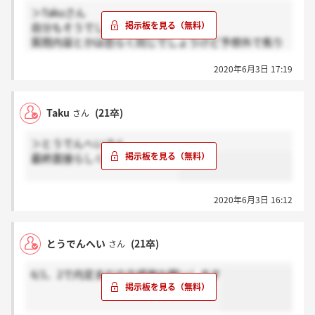
＞Takuさん
自分もそうでした...
質問内容とかは恐らく同じでしょうけど予想外で焦り
ました?（???）?
2020年6月3日 17:19
連絡はメール電話どちらなんでしょうね...
Taku
(21卒)
さん
＞とうでんへいさん
最終面接らしくない面接でした
2020年6月3日 16:12
とうでんへい
(21卒)
さん
6/1、2で内定まだの方感謝お願いします