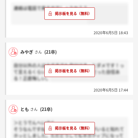
連絡は電話で来るのでしょうか？？
2020年6月5日 18:43
みやぎ
(21卒)
さん
自分以外の人は大丈夫でも自分はきっとダメです！っ
て言えるくらいひっどい面接のお手本だった自信あ
る！正直悔しい。
2020年6月5日 17:44
とも
(21卒)
さん
＞とうでんへいさん
そうなんですね。自分と同じ境遇の人がいると知れて
ホッとしました。ただどうしてもネガティブになって