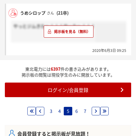
うめシロップ
(21卒)
さん
やっとジムきた～！！！やった～！！！
2020年6月3日 09:25
東北電力には
6397
件の書き込みがあります。
掲示板の閲覧は現役学生のみに開放しています。
ログイン/会員登録
3
4
5
6
7
会員登録すると掲示板が見放題！