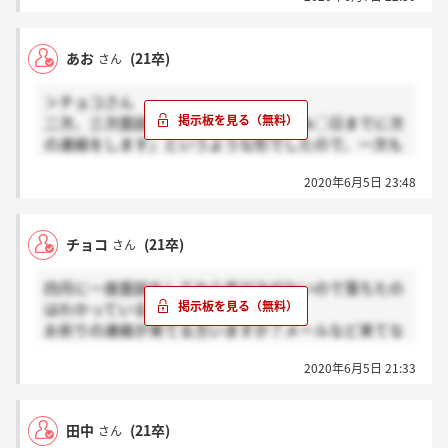
あお
(21卒)
さん
＞チョコさん
二次、三次面談の際には『通過者にのみ◯日までに次
の連絡をします』というような形でしたので、一次も
同様にサイレントだと思います...。(最終は分かりませ
2020年6月5日 23:48
んが)
チョコ
(21卒)
さん
四月に一度面談をしてから音沙汰がないので落ちたの
はわかっている者なのですが、
お祈りの連絡が来てる方いますか？メールなど来てな
いので完全サイレントなのかなとかかんがえてたので
2020年6月5日 21:33
すが、、
田中
(21卒)
さん