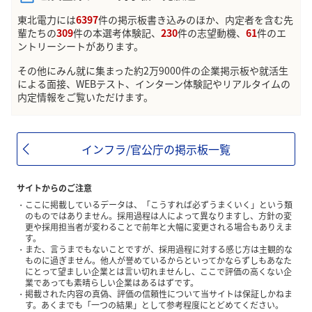
東北電力には
6397
件の掲示板書き込みのほか、内定者を含む先
輩たちの
309
件の本選考体験記、
230
件の志望動機、
61
件のエ
ントリーシートがあります。
その他にみん就に集まった約2万9000件の企業掲示板や就活生
による面接、WEBテスト、インターン体験記やリアルタイムの
内定情報をご覧いただけます。
インフラ/官公庁の掲示板一覧
サイトからのご注意
ここに掲載しているデータは、「こうすれば必ずうまくいく」という類
のものではありません。採用過程は人によって異なりますし、方針の変
更や採用担当者が変わることで前年と大幅に変更される場合もありえま
す。
また、言うまでもないことですが、採用過程に対する感じ方は主観的な
ものに過ぎません。他人が誉めているからといってかならずしもあなた
にとって望ましい企業とは言い切れませんし、ここで評価の高くない企
業であっても素晴らしい企業はあるはずです。
掲載された内容の真偽、評価の信頼性について当サイトは保証しかねま
す。あくまでも「一つの結果」として参考程度にとどめてください。