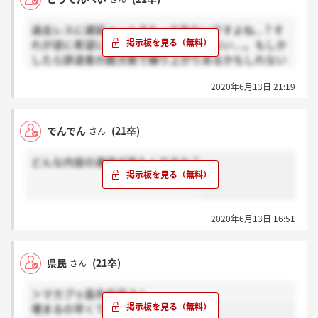
過去レスに遅延メールきたって年ないですよね...？そ
れが逆に希望になってるのほんと良くない....。もしか
したら辞退者の数次第で繰り上がりあるかもしれない
けど。
2020年6月13日 21:19
でんでん
(21卒)
さん
どんな内容の連絡が来たんですか？
2020年6月13日 16:51
県民
(21卒)
さん
＞マカプゥ島先住民さん
埋まるの早くて驚きました