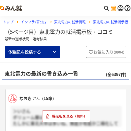
トップ
インフラ/官公庁
東北電力の就活情報
東北電力の就活掲示板
（5ページ目）東北電力の就活掲示板・口コミ
最新の選考状況・選考結果
お気に入り
(
8904
)
体験記を投稿する
東北電力の最新の書き込み一覧
(全6397件)
なおき
(15卒)
さん
＞いさん
ボリューム層は高卒だよｗ
たしかに東北大卒は多いね、無能か有能か二極化して
るイメージ。推薦も多いしほぼ通っちゃうのが原因な