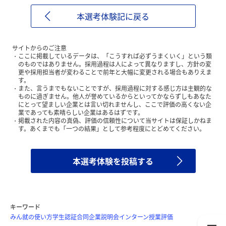
本選考体験記に戻る
サイトからのご注意
ここに掲載しているデータは、「こうすれば必ずうまくいく」という類
のものではありません。採用過程は人によって異なりますし、方針の変
更や採用担当者が変わることで前年と大幅に変更される場合もありえま
す。
また、言うまでもないことですが、採用過程に対する感じ方は主観的な
ものに過ぎません。他人が誉めているからといってかならずしもあなた
にとって望ましい企業とは言い切れませんし、ここで評価の高くない企
業であっても素晴らしい企業はあるはずです。
掲載された内容の真偽、評価の信頼性について当サイトは保証しかねま
す。あくまでも「一つの結果」として参考程度にとどめてください。
本選考体験を投稿する
キーワード
みん就の使い方
学生認証
合同企業説明会
インターン
授業評価