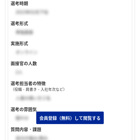
選考時期
2023年02月下旬
選考形式
単独面接
実施形式
オンライン
面接官の人数
2人
選考担当者の特徴
（役職・肩書き・入社年次など）
人事の偉い方２名
選考の雰囲気
穏やか
質問内容・課題
自分の強み/弱み