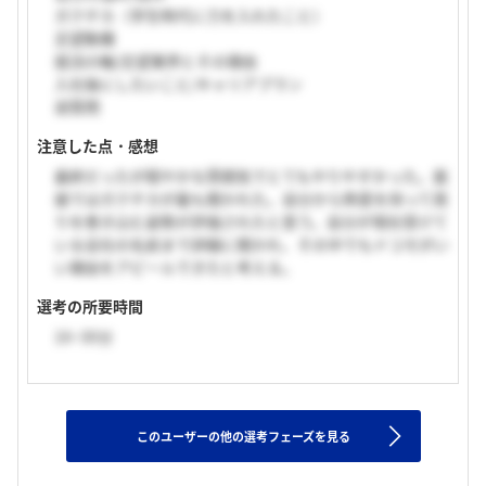
ガクチカ（学生時代に力を入れたこと）
志望動機
就活の軸/志望業界とその理由
入社後にしたいこと/キャリアプラン
逆質問
注意した点・感想
最終だったが穏やかな雰囲気でとてもやりやすかった。面
接ではガクチカが最も聞かれた。自分から熱意を持って周
りを巻き込む姿勢が評価されたと思う。自分が現在受けて
いる会社の名前まで詳細に聞かれ、その中でもドコモがい
い理由をアピールできたと考える。
選考の所要時間
16~30分
このユーザーの他の選考フェーズを見る