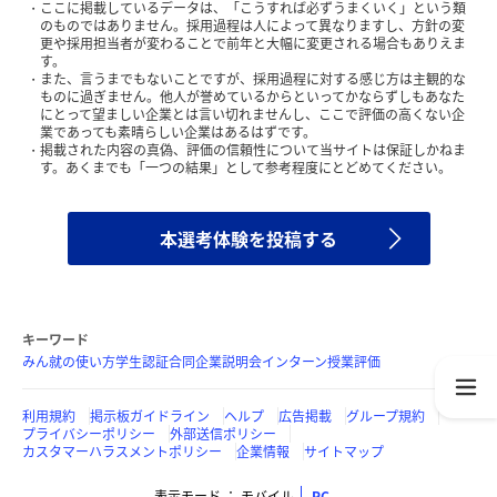
ここに掲載しているデータは、「こうすれば必ずうまくいく」という類
のものではありません。採用過程は人によって異なりますし、方針の変
更や採用担当者が変わることで前年と大幅に変更される場合もありえま
す。
また、言うまでもないことですが、採用過程に対する感じ方は主観的な
ものに過ぎません。他人が誉めているからといってかならずしもあなた
にとって望ましい企業とは言い切れませんし、ここで評価の高くない企
業であっても素晴らしい企業はあるはずです。
掲載された内容の真偽、評価の信頼性について当サイトは保証しかねま
す。あくまでも「一つの結果」として参考程度にとどめてください。
本選考体験を投稿する
キーワード
みん就の使い方
学生認証
合同企業説明会
インターン
授業評価
利用規約
掲示板ガイドライン
ヘルプ
広告掲載
グループ規約
プライバシーポリシー
外部送信ポリシー
カスタマーハラスメントポリシー
企業情報
サイトマップ
表示モード
モバイル
PC