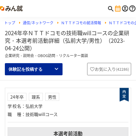
トップ
通信/ネットワーク
ＮＴＴドコモの就活情報
ＮＴＴドコモの
2024年卒ＮＴＴドコモの技術職willコースの企業研
究・本選考前活動詳細（弘前大学/男性）（2023-
04-24公開）
企業研究・説明会・OBOG訪問・リクルーター面談
お気に入り
(
42286
)
体験記を投稿する
24年卒
理系
男性
学校名
：
弘前大学
職種
：
技術職willコース
本選考前活動