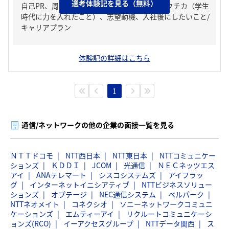
選考体験記を見る（無料）
自己PR、周りからどんな人といわれる？、ガクチカ（学生
時代に力を入れたこと）、志望動機、入社後にしたいこと/
キャリアプラン
体験記の詳細はこちら
1
通信/ネットワークの他の企業の面接一覧を見る
ＮＴＴドコモ
NTT西日本
NTT東日本
NTTコミュニケー
ションズ
ＫＤＤＩ
JCOM
光通信
ＮＥＣネッツエス
アイ
ANAテレマート
シスコシステムズ
アイフラッ
グ
インターネットイニシアティブ
NTTビジネスソリュー
ションズ
オプテージ
NEC通信システム
ベルパーク
NTTネオメイト
コネクシオ
ソニーネットワークコミュニ
ケーションズ
エムティーアイ
リクルートコミュニケーシ
ョンズ(RCO)
イーアクセスグループ
NTTデータ関西
ス