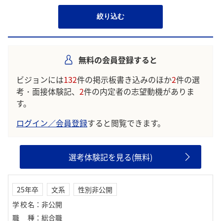
絞り込む
無料の会員登録すると
ビジョンには
132
件の掲示板書き込みのほか
2
件の選
考・面接体験記、
2
件の内定者の志望動機がありま
す。
ログイン／会員登録
すると閲覧できます。
選考体験記を見る(無料)
25年卒
文系
性別非公開
学校名
：
非公開
職種
：
総合職