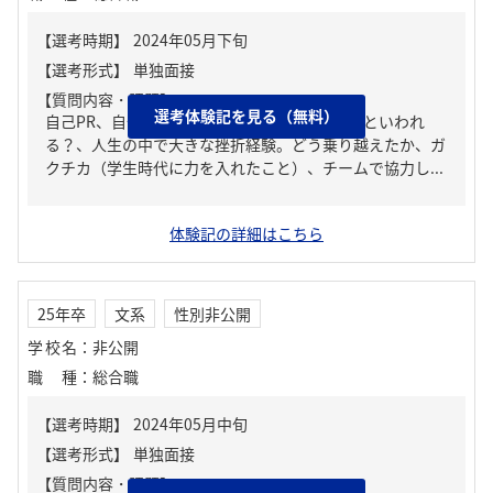
【質問内容・課題】
選考体験記を見る（無料）
自己PR、自分の強み/弱み、周りからどんな人といわれ
る？、人生の中で大きな挫折経験。どう乗り越えたか、ガ
クチカ（学生時代に力を入れたこと）、チームで協力し...
体験記の詳細はこちら
25年卒
文系
性別非公開
学校名
：
非公開
職種
：
総合職
【質問内容・課題】