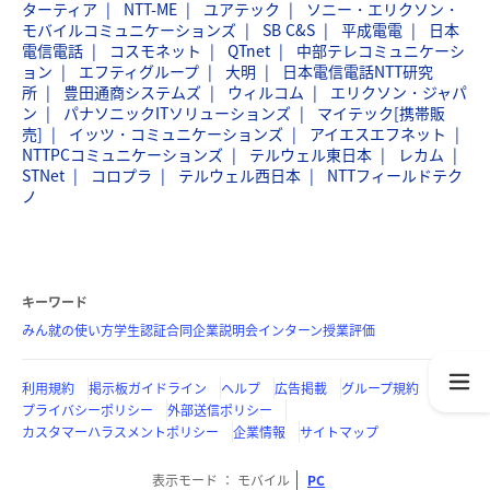
ターティア
NTT-ME
ユアテック
ソニー・エリクソン・
モバイルコミュニケーションズ
SB C&S
平成電電
日本
電信電話
コスモネット
QTnet
中部テレコミュニケーシ
ョン
エフティグループ
大明
日本電信電話NTT研究
所
豊田通商システムズ
ウィルコム
エリクソン・ジャパ
ン
パナソニックITソリューションズ
マイテック[携帯販
売]
イッツ・コミュニケーションズ
アイエスエフネット
NTTPCコミュニケーションズ
テルウェル東日本
レカム
STNet
コロプラ
テルウェル西日本
NTTフィールドテク
ノ
キーワード
みん就の使い方
学生認証
合同企業説明会
インターン
授業評価
利用規約
掲示板ガイドライン
ヘルプ
広告掲載
グループ規約
プライバシーポリシー
外部送信ポリシー
カスタマーハラスメントポリシー
企業情報
サイトマップ
表示モード
モバイル
PC