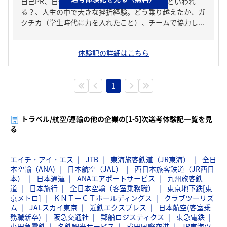
自己PR、自分の強み/弱み、周りからどんな人といわれ
る？、人生の中で大きな挫折経験。どう乗り越えたか、ガ
クチカ（学生時代に力を入れたこと）、チームで協力し...
体験記の詳細はこちら
1
トラベル/航空/運輸の他の企業の[1-5]次選考体験記一覧を見
る
エイチ・アイ・エス
JTB
東海旅客鉄道（JR東海）
全日
本空輸（ANA)
日本航空（JAL）
西日本旅客鉄道（JR西日
本）
日本通運
ANAエアポートサービス
九州旅客鉄
道
日本旅行
全日本空輸（客室乗務職）
東京地下鉄[東
京メトロ]
ＫＮＴ－ＣＴホールディングス
クラブツーリズ
ム
JALスカイ東京
近鉄エクスプレス
日本航空(客室乗
務職新卒)
阪急交通社
郵船ロジスティクス
東急電鉄
小田急電鉄
名鉄観光サービス
成田国際空港
JR東海ツ