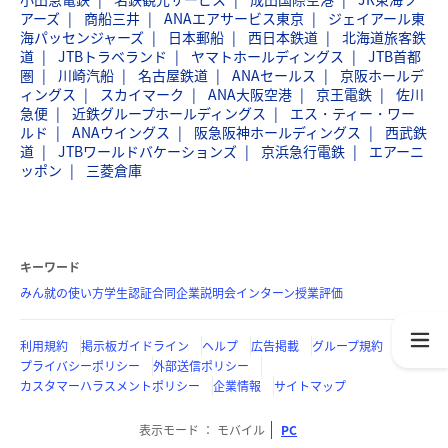
アーズ
商船三井
ANAエアサービス東京
ジェイアール東
海パッセンジャーズ
日本郵船
西日本鉄道
北海道旅客鉄
道
JTBトラベランド
ヤマトホールディングス
JTB首都
圏
川崎汽船
名古屋鉄道
ANAセールス
京阪ホールデ
ィングス
スカイマーク
ANA大阪空港
京王電鉄
佐川
急便
近鉄グループホールディングス
エス・ティー・ワー
ルド
ANAウイングス
阪急阪神ホールディングス
西武鉄
道
JTBワールドバケーションズ
京浜急行電鉄
エアーニ
ッポン
三菱倉庫
キーワード
みん就の使い方
学生認証
合同企業説明会
インターン
授業評価
利用規約
掲示板ガイドライン
ヘルプ
広告掲載
グループ規約
プライバシーポリシー
外部送信ポリシー
カスタマーハラスメントポリシー
企業情報
サイトマップ
表示モード
モバイル
PC