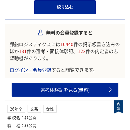
絞り込む
無料の会員登録すると
郵船ロジスティクスには
10440
件の掲示板書き込みの
ほか
181
件の選考・面接体験記、
122
件の内定者の志
望動機があります。
ログイン／会員登録
すると閲覧できます。
選考体験記を見る(無料)
26年卒
文系
女性
学校名
：
非公開
職種
：
非公開