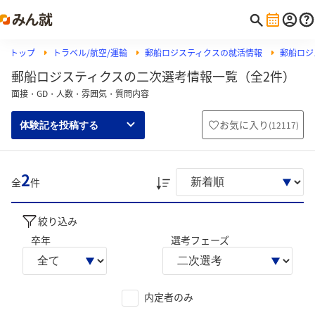
トップ
トラベル/航空/運輸
郵船ロジスティクスの就活情報
郵船ロジ
郵船ロジスティクスの二次選考情報一覧（全2件）
面接・GD・人数・雰囲気・質問内容
お気に入り
(
12117
)
体験記を投稿する
2
全
件
絞り込み
卒年
選考フェーズ
内定者のみ