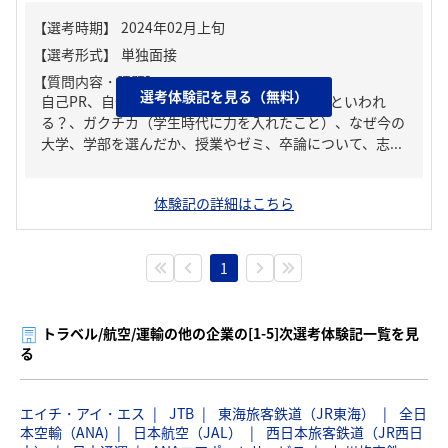
【質問内容・課題】
選考体験記を見る（無料）
自己PR、自分の強み/弱み、周りからどんな人といわれ
る？、ガクチカ（学生時代に力を入れたこと）、なぜ今の
大学、学部を選んだか、授業やゼミ、卒論について、志...
体験記の詳細はこちら
1
トラベル/航空/運輸の他の企業の[1-5]次選考体験記一覧を見
る
エイチ・アイ・エス
JTB
東海旅客鉄道（JR東海）
全日
本空輸（ANA)
日本航空（JAL）
西日本旅客鉄道（JR西日