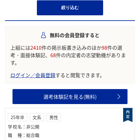
絞り込む
無料の会員登録すると
上組には
2410
件の掲示板書き込みのほか
98
件の選
考・面接体験記、
68
件の内定者の志望動機がありま
す。
ログイン／会員登録
すると閲覧できます。
選考体験記を見る(無料)
25年卒
文系
男性
学校名
：
非公開
職種
：
総合職