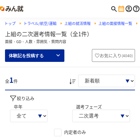
トップ
トラベル/航空/運輸
上組の就活情報
上組の面接情報一覧
上組の二次選考情報一覧（全1件）
面接・GD・人数・雰囲気・質問内容
お気に入り
(
4040
)
体験記を投稿する
1
全
件
絞り込み
卒年
選考フェーズ
内定者のみ