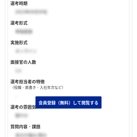
選考時期
2023年04月中旬
選考形式
単独面接
実施形式
オンライン
面接官の人数
1人
選考担当者の特徴
（役職・肩書き・入社年次など）
-
選考の雰囲気
穏やか
質問内容・課題
自分の強み/弱み