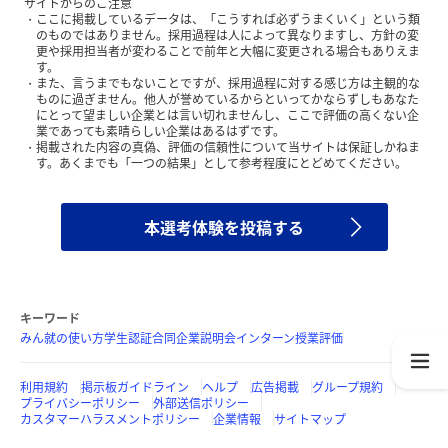
サイトからのご注意
ここに掲載しているデータは、「こうすれば必ずうまくいく」という類
のものではありません。採用過程は人によって異なりますし、方針の変
更や採用担当者が変わることで前年と大幅に変更される場合もありえま
す。
また、言うまでもないことですが、採用過程に対する感じ方は主観的な
ものに過ぎません。他人が誉めているからといってかならずしもあなた
にとって望ましい企業とは言い切れませんし、ここで評価の高くない企
業であっても素晴らしい企業はあるはずです。
掲載された内容の真偽、評価の信頼性について当サイトは保証しかねま
す。あくまでも「一つの結果」として参考程度にとどめてください。
本選考体験を投稿する
キーワード
みん就の使い方
学生認証
合同企業説明会
インターン
授業評価
利用規約
掲示板ガイドライン
ヘルプ
広告掲載
グループ規約
プライバシーポリシー
外部送信ポリシー
カスタマーハラスメントポリシー
企業情報
サイトマップ