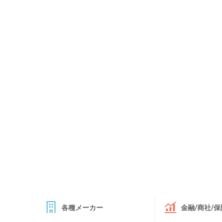
各種メーカー
金融/商社/保