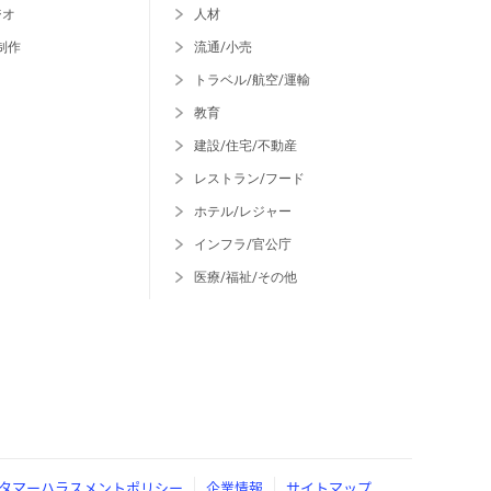
ジオ
人材
制作
流通/小売
トラベル/航空/運輸
教育
建設/住宅/不動産
レストラン/フード
ホテル/レジャー
インフラ/官公庁
医療/福祉/その他
タマーハラスメントポリシー
企業情報
サイトマップ