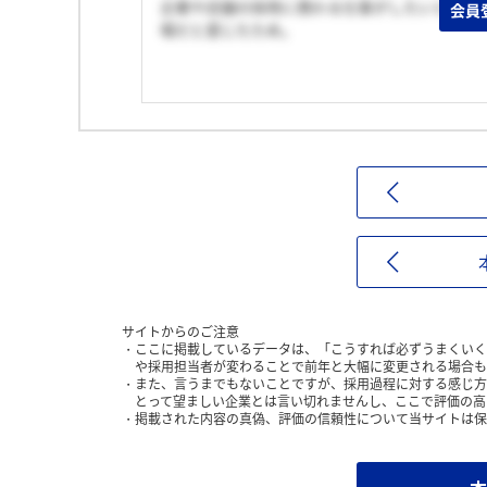
企業や店舗の採用に携わる仕事がしたいと思っ
会員
場だと感じたため。
サイトからのご注意
ここに掲載しているデータは、「こうすれば必ずうまくいく
や採用担当者が変わることで前年と大幅に変更される場合も
また、言うまでもないことですが、採用過程に対する感じ方
とって望ましい企業とは言い切れませんし、ここで評価の高
掲載された内容の真偽、評価の信頼性について当サイトは保