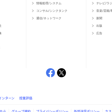
情報処理/システム
テレビ/ラ
コンサル/シンクタンク
音楽/芸能/
通信/ネットワーク
新聞
社
出版
険
広告
等
インターン
授業評価
ちら
グループ規約
プライバシーポリシー
外部送信ポリシー
カス