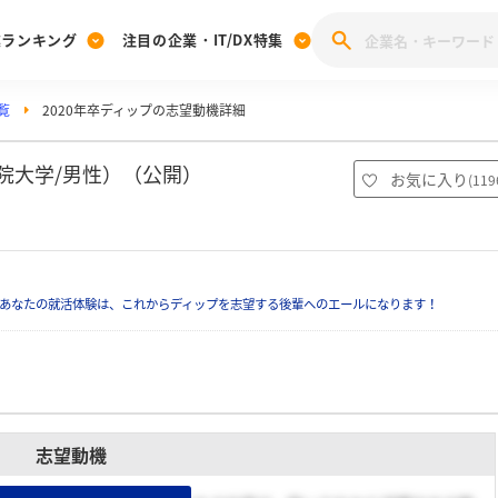
業ランキング
注目の企業・IT/DX特集
覧
2020年卒ディップの志望動機詳細
注目の企業特集
みんなのIT業界新卒就職人気企業ランキング
みんな
[27卒] 本選考体験記投稿キャンペーン
28卒 注目企業特集
27卒 注目企業特集
みんなのDX企業就職ブランド調査
院大学/男性）（公開）
お気に入り
(
119
注目のIT・DX企業特集
28卒 IT・DX企業特集
27卒 IT・DX企業特集
28卒
みんなのIT業界新卒就職人気企業ランキング
みんな
あなたの就活体験は、これからディップを志望する後輩へのエールになります！
企業研究
志望動機