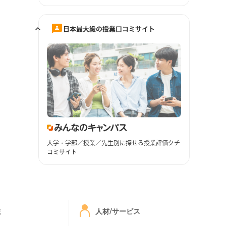
日本最大級の授業口コミサイト
大学・学部／授業／先生別に探せる授業評価クチ
コミサイト
ミ
人材/サービス