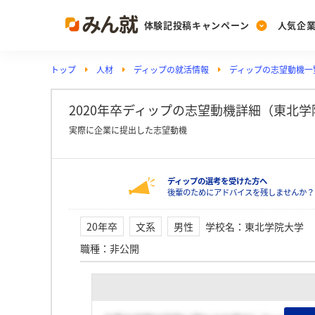
体験記投稿キャンペーン
人気企
トップ
人材
ディップの就活情報
ディップの志望動機一
Post
Ranking
PickUp
投稿する
ランキングを見る
注目の企業特集
2020年卒ディップの志望動機詳細（東北学
実際に企業に提出した志望動機
Vote
ディップの選考を受けた方へ
投票する
後輩のためにアドバイスを残しませんか？
動画で知ろう！業界・
20年卒
文系
男性
学校名
：
東北学院大学
職種
：
非公開