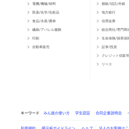
電機/機械/材料
都銀/信託/外銀
医薬/化学/化粧品
地方銀行
食品/水産/農林
信用金庫
繊維/アパレル服飾
総合商社/専門商
印刷
生命保険/損害保
自動車販売
証券/投資
クレジット信販
リース
キーワード
みん就の使い方
学生認証
合同企業説明会
利用規約
掲示板ガイドライン
ヘルプ
法人のお客様はこ