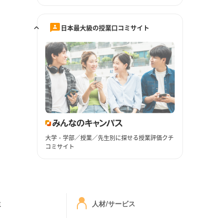
日本最大級の授業口コミサイト
大学・学部／授業／先生別に探せる授業評価クチ
コミサイト
ミ
人材/サービス