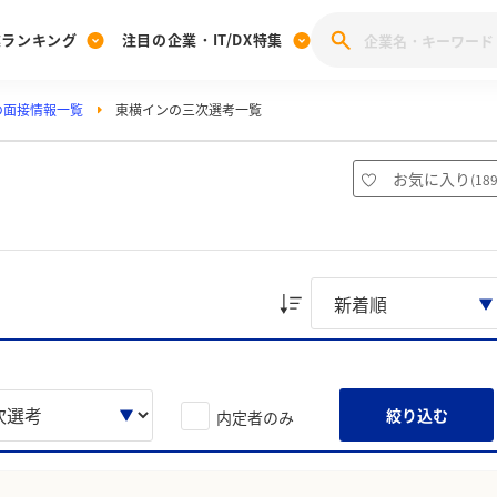
業ランキング
注目の企業・IT/DX特集
の面接情報一覧
東横インの三次選考一覧
注目の企業特集
みんなのIT業界新卒就職人気企業ランキング
みんな
[27卒] 本選考体験記投稿キャンペーン
28卒 注目企業特集
27卒 注目企業特集
みんなのDX企業就職ブランド調査
お気に入り
(
18
注目のIT・DX企業特集
28卒 IT・DX企業特集
27卒 IT・DX企業特集
28卒
みんなのIT業界新卒就職人気企業ランキング
みんな
企業研究
絞り込む
内定者のみ