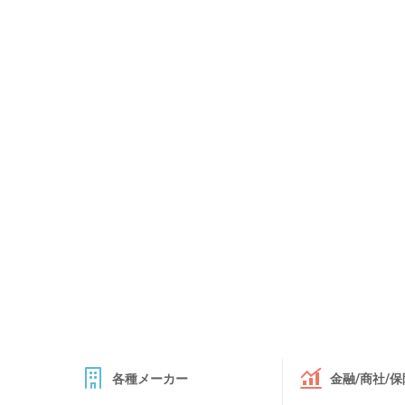
各種メーカー
金融/商社/保