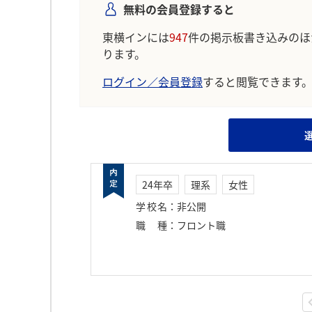
無料の会員登録すると
東横インには
947
件の掲示板書き込みのほ
ります。
ログイン／会員登録
すると閲覧できます
24年卒
理系
女性
学校名
：
非公開
職種
：
フロント職