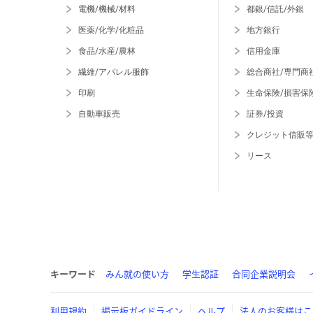
電機/機械/材料
都銀/信託/外銀
医薬/化学/化粧品
地方銀行
食品/水産/農林
信用金庫
繊維/アパレル服飾
総合商社/専門商
印刷
生命保険/損害保
自動車販売
証券/投資
クレジット信販
リース
キーワード
みん就の使い方
学生認証
合同企業説明会
利用規約
掲示板ガイドライン
ヘルプ
法人のお客様はこ