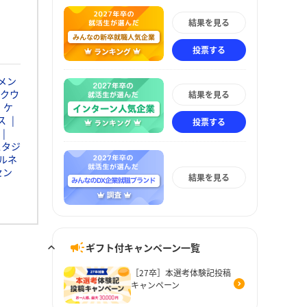
結果を見る
投票する
メン
クウ
結果を見る
・ケ
ス
投票する
スタジ
ルネ
セン
結果を見る
ギフト付キャンペーン一覧
［27卒］本選考体験記投稿
キャンペーン