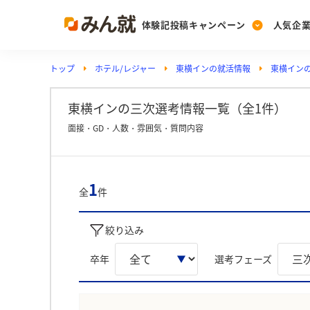
体験記投稿キャンペーン
人気企
トップ
ホテル/レジャー
東横インの就活情報
東横イン
Post
Ranking
PickUp
投稿する
ランキングを見る
注目の企業特集
東横インの三次選考情報一覧（全1件）
面接・GD・人数・雰囲気・質問内容
Vote
投票する
1
全
件
動画で知ろう！業界・
絞り込み
卒年
選考フェーズ