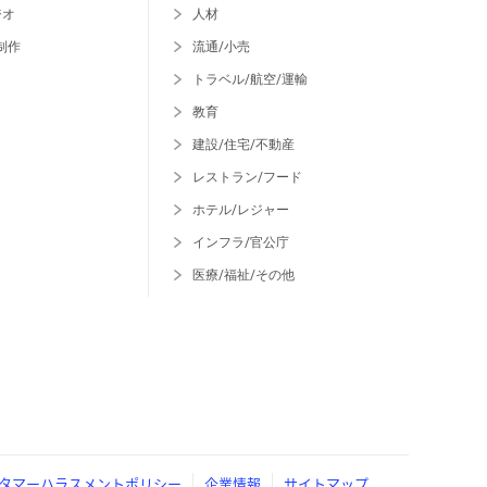
ジオ
人材
制作
流通/小売
トラベル/航空/運輸
教育
建設/住宅/不動産
レストラン/フード
ホテル/レジャー
インフラ/官公庁
医療/福祉/その他
タマーハラスメントポリシー
企業情報
サイトマップ