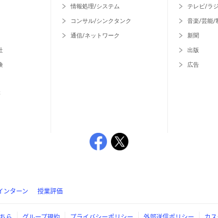
情報処理/システム
テレビ/ラ
コンサル/シンクタンク
音楽/芸能/
通信/ネットワーク
新聞
社
出版
険
広告
等
インターン
授業評価
ちら
グループ規約
プライバシーポリシー
外部送信ポリシー
カス