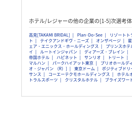
ホテル/レジャーの他の企業の[1-5]次選考
高見[TAKAMI BRIDAL]
Plan･Do･See
リゾートト
ト
テイクアンドギヴ・ニーズ
オンザページ
星
ェア・エニックス・ホールディングス
プリンスホテ
イ
ルートインジャパン
ディアーズ・ブレイン
帝国ホテル
ハピネット
サンリオ
トリート
マルハン
パークハイアット東京
プリオホールデ
オ・ジャパン （R）]
東京ドーム
ポジティブドリ
サンス
コーエーテクモホールディングス
ホテル
トラルスポーツ
クリスタルホテル
ブライズワー