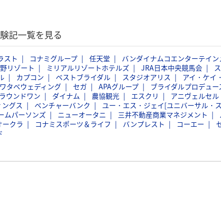
体験記一覧を見る
ラスト
コナミグループ
任天堂
バンダイナムコエンターテイン
野リゾート
ミリアルリゾートホテルズ
JRA日本中央競馬会
ス
ル
カプコン
ベストブライダル
スタジオアリス
アイ・ケイ
ワタベウェディング
セガ
APAグループ
ブライダルプロデュー
ラウンドワン
ダイナム
農協観光
エスクリ
アニヴェルセル
ィングス
ベンチャーバンク
ユー・エス・ジェイ[ユニバーサル・
ームパーソンズ
ニューオータニ
三井不動産商業マネジメント
オークラ
コナミスポーツ＆ライフ
バンプレスト
コーエー
ド