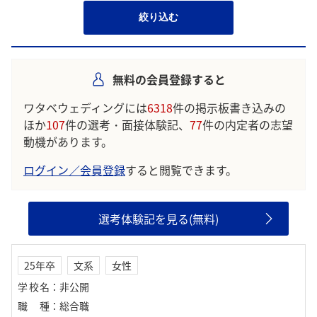
絞り込む
無料の会員登録すると
ワタベウェディングには
6318
件の掲示板書き込みの
ほか
107
件の選考・面接体験記、
77
件の内定者の志望
動機があります。
ログイン／会員登録
すると閲覧できます。
選考体験記を見る(無料)
25年卒
文系
女性
学校名
：
非公開
職種
：
総合職