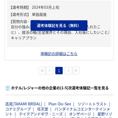
【質問内容・課題】
選考体験記を見る（無料）
自分の強み/弱み、ガクチカ（学生時代に力を入れたこ
と）、就活の軸/志望業界とその理由、入社後にしたいこと/
キャリアプラン
体験記の詳細はこちら
1
ホテル/レジャーの他の企業の[1-5]次選考体験記一覧を見る
高見[TAKAMI BRIDAL]
Plan･Do･See
リゾートトラスト
コナミグループ
任天堂
バンダイナムコエンターテインメ
ント
テイクアンドギヴ・ニーズ
オンザページ
星野リゾ