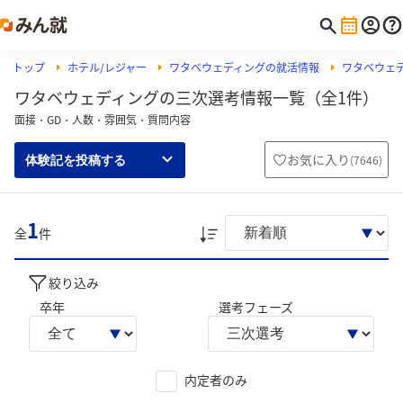
トップ
ホテル/レジャー
ワタベウェディングの就活情報
ワタベウェ
ワタベウェディングの三次選考情報一覧（全1件）
面接・GD・人数・雰囲気・質問内容
お気に入り
(
7646
)
体験記を投稿する
1
全
件
絞り込み
卒年
選考フェーズ
内定者のみ