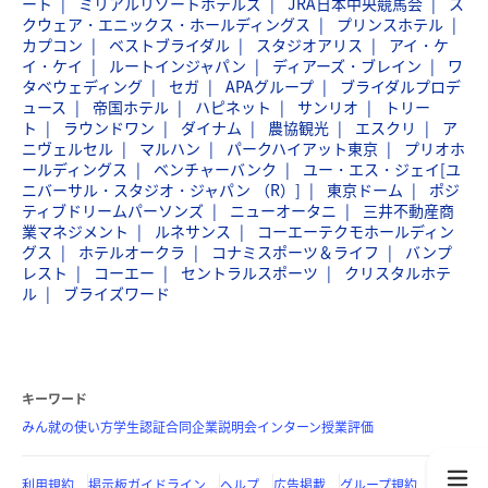
ート
ミリアルリゾートホテルズ
JRA日本中央競馬会
ス
クウェア・エニックス・ホールディングス
プリンスホテル
カプコン
ベストブライダル
スタジオアリス
アイ・ケ
イ・ケイ
ルートインジャパン
ディアーズ・ブレイン
ワ
タベウェディング
セガ
APAグループ
ブライダルプロデ
ュース
帝国ホテル
ハピネット
サンリオ
トリー
ト
ラウンドワン
ダイナム
農協観光
エスクリ
ア
ニヴェルセル
マルハン
パークハイアット東京
プリオホ
ールディングス
ベンチャーバンク
ユー・エス・ジェイ[ユ
ニバーサル・スタジオ・ジャパン （R）]
東京ドーム
ポジ
ティブドリームパーソンズ
ニューオータニ
三井不動産商
業マネジメント
ルネサンス
コーエーテクモホールディン
グス
ホテルオークラ
コナミスポーツ＆ライフ
バンプ
レスト
コーエー
セントラルスポーツ
クリスタルホテ
ル
ブライズワード
キーワード
みん就の使い方
学生認証
合同企業説明会
インターン
授業評価
利用規約
掲示板ガイドライン
ヘルプ
広告掲載
グループ規約