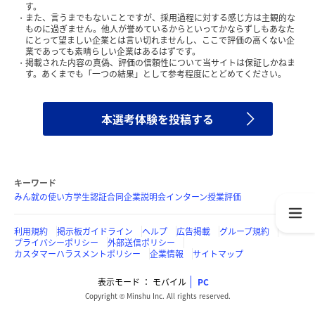
す。
また、言うまでもないことですが、採用過程に対する感じ方は主観的な
ものに過ぎません。他人が誉めているからといってかならずしもあなた
にとって望ましい企業とは言い切れませんし、ここで評価の高くない企
業であっても素晴らしい企業はあるはずです。
掲載された内容の真偽、評価の信頼性について当サイトは保証しかねま
す。あくまでも「一つの結果」として参考程度にとどめてください。
本選考体験を投稿する
キーワード
みん就の使い方
学生認証
合同企業説明会
インターン
授業評価
利用規約
掲示板ガイドライン
ヘルプ
広告掲載
グループ規約
プライバシーポリシー
外部送信ポリシー
カスタマーハラスメントポリシー
企業情報
サイトマップ
表示モード
モバイル
PC
Copyright © Minshu Inc. All rights reserved.