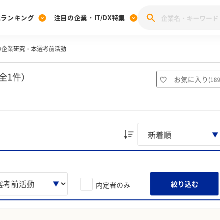
業ランキング
注目の企業・IT/DX特集
の企業研究・本選考前活動
注目の企業特集
みんなのIT業界新卒就職人気企業ランキング
みんな
[27卒] 本選考体験記投稿キャンペーン
28卒 注目企業特集
27卒 注目企業特集
みんなのDX企業就職ブランド調査
全1件）
お気に入り
(
18
注目のIT・DX企業特集
28卒 IT・DX企業特集
27卒 IT・DX企業特集
28卒
みんなのIT業界新卒就職人気企業ランキング
みんな
企業研究
絞り込む
内定者のみ