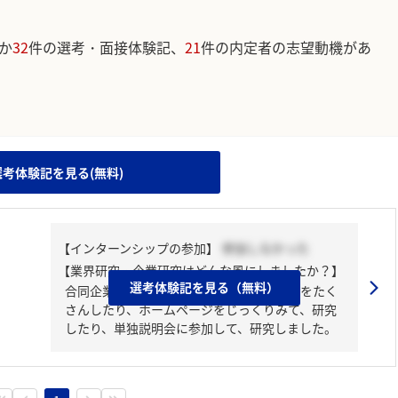
か
32
件の選考・面接体験記、
21
件の内定者の志望動機があ
。
選考体験記を見る(無料)
【インターンシップの参加】
参加しなかった
【業界研究・企業研究はどんな風にしましたか？】
選考体験記を見る（無料）
合同企業説明会で企業を知り、そこで質問をたく
さんしたり、ホームページをじっくりみて、研究
したり、単独説明会に参加して、研究しました。