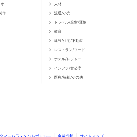
ジオ
人材
制作
流通/小売
トラベル/航空/運輸
教育
建設/住宅/不動産
レストラン/フード
ホテル/レジャー
インフラ/官公庁
医療/福祉/その他
タマーハラスメントポリシー
企業情報
サイトマップ