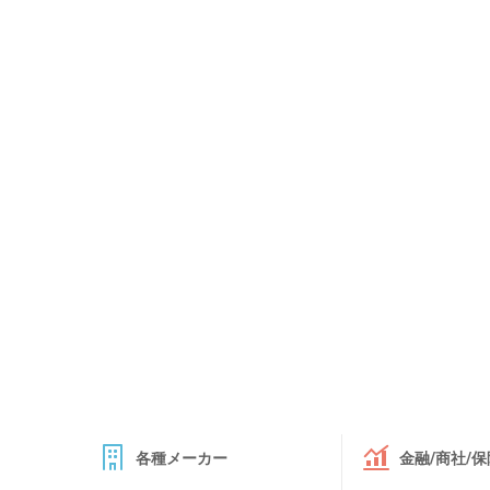
各種メーカー
金融/商社/保