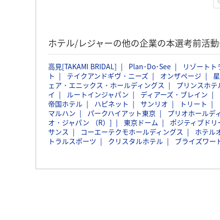
ホテル/レジャーの他の企業の本選考前活
高見[TAKAMI BRIDAL]
Plan･Do･See
リゾートト
ト
テイクアンドギヴ・ニーズ
オンザページ
星
ェア・エニックス・ホールディングス
プリンスホテ
イ
ルートインジャパン
ディアーズ・ブレイン
帝国ホテル
ハピネット
サンリオ
トリート
マルハン
パークハイアット東京
プリオホールデ
オ・ジャパン （R）]
東京ドーム
ポジティブドリ
サンス
コーエーテクモホールディングス
ホテル
トラルスポーツ
クリスタルホテル
ブライズワー