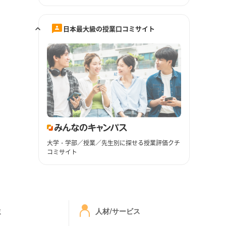
日本最大級の授業口コミサイト
大学・学部／授業／先生別に探せる授業評価クチ
コミサイト
ミ
人材/サービス