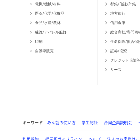
電機/機械/材料
都銀/信託/外銀
医薬/化学/化粧品
地方銀行
食品/水産/農林
信用金庫
繊維/アパレル服飾
総合商社/専門商
印刷
生命保険/損害保
自動車販売
証券/投資
クレジット信販
リース
キーワード
みん就の使い方
学生認証
合同企業説明会
利用規約
掲示板ガイドライン
ヘルプ
法人のお客様はこ