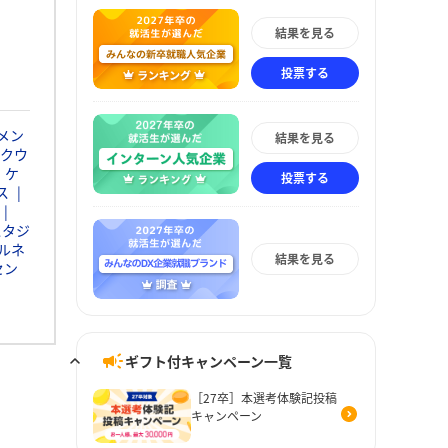
結果を見る
投票する
メン
結果を見る
クウ
・ケ
投票する
ス
スタジ
ルネ
結果を見る
セン
ギフト付キャンペーン一覧
［27卒］本選考体験記投稿
キャンペーン