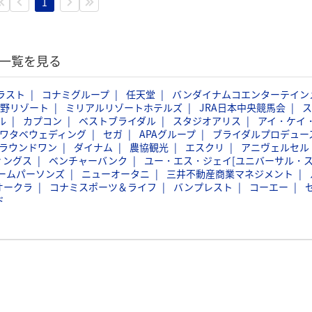
1
動一覧を見る
ラスト
コナミグループ
任天堂
バンダイナムコエンターテイン
野リゾート
ミリアルリゾートホテルズ
JRA日本中央競馬会
ス
ル
カプコン
ベストブライダル
スタジオアリス
アイ・ケイ
ワタベウェディング
セガ
APAグループ
ブライダルプロデュー
ラウンドワン
ダイナム
農協観光
エスクリ
アニヴェルセル
ィングス
ベンチャーバンク
ユー・エス・ジェイ[ユニバーサル・
ームパーソンズ
ニューオータニ
三井不動産商業マネジメント
オークラ
コナミスポーツ＆ライフ
バンプレスト
コーエー
ド