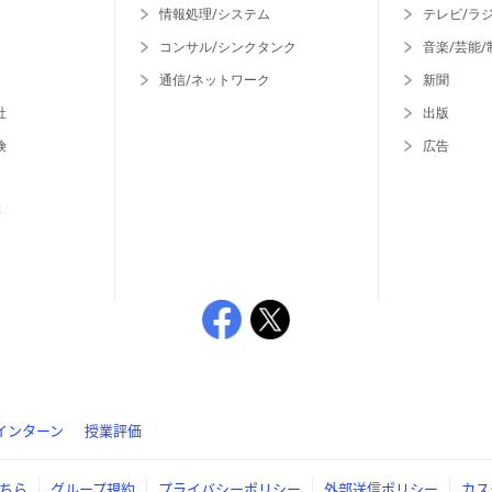
情報処理/システム
テレビ/ラ
コンサル/シンクタンク
音楽/芸能/
通信/ネットワーク
新聞
社
出版
険
広告
等
インターン
授業評価
ちら
グループ規約
プライバシーポリシー
外部送信ポリシー
カス