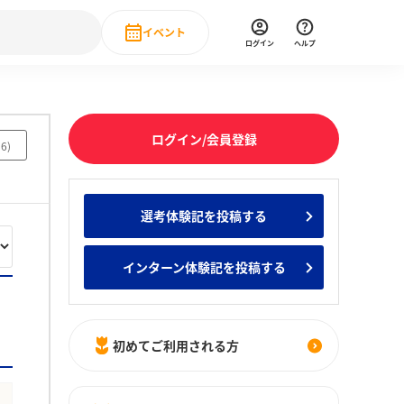
イベント
ログイン
ヘルプ
Event
の新卒就職人気企業ランキング
みんなのインターン人気企業ランキン
直近のイベント一覧
ログイン/会員登録
96
)
もっと見る
 IT・DX現場社員インタビュー
選考体験記を投稿する
の新卒就職人気企業ランキング
みんなのインターン人気企業ランキン
インターン体験記を投稿する
初めてご利用される方