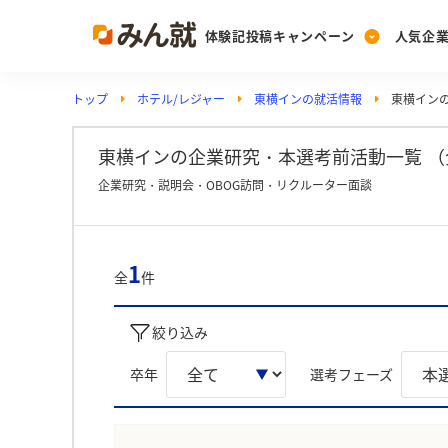
体験記投稿キャンペーン
人気企
トップ
ホテル/レジャー
東横インの就活情報
東横イン
Post
Ranking
PickUp
投稿する
ランキングを見る
注目の企業特集
東横インの企業研究・本選考前活動一覧 （
企業研究・説明会・OBOG訪問・リクルーター面談
Vote
投票する
1
全
件
動画で知ろう！業界・
絞り込み
卒年
選考フェーズ