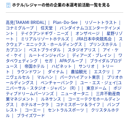
ホテル/レジャーの他の企業の本選考前活動一覧を見る
高見[TAKAMI BRIDAL]
Plan･Do･See
リゾートトラスト
コナミグループ
任天堂
バンダイナムコエンターテインメ
ント
テイクアンドギヴ・ニーズ
オンザページ
星野リゾ
ート
ミリアルリゾートホテルズ
JRA日本中央競馬会
ス
クウェア・エニックス・ホールディングス
プリンスホテル
カプコン
ベストブライダル
スタジオアリス
アイ・ケ
イ・ケイ
ルートインジャパン
ディアーズ・ブレイン
ワ
タベウェディング
セガ
APAグループ
ブライダルプロデ
ュース
帝国ホテル
ハピネット
サンリオ
トリー
ト
ラウンドワン
ダイナム
農協観光
エスクリ
ア
ニヴェルセル
マルハン
パークハイアット東京
プリオホ
ールディングス
ベンチャーバンク
ユー・エス・ジェイ[ユ
ニバーサル・スタジオ・ジャパン （R）]
東京ドーム
ポジ
ティブドリームパーソンズ
ニューオータニ
三井不動産商
業マネジメント
ルネサンス
コーエーテクモホールディン
グス
ホテルオークラ
コナミスポーツ＆ライフ
バンプ
レスト
コーエー
セントラルスポーツ
クリスタルホテ
ル
ブライズワード