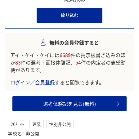
絞り込む
無料の会員登録すると
アイ・ケイ・ケイには
6689
件の掲示板書き込みのほ
か
83
件の選考・面接体験記、
54
件の内定者の志望動
機があります。
ログイン／会員登録
すると閲覧できます。
選考体験記を見る(無料)
26年卒
理系
性別非公開
学校名
：
非公開