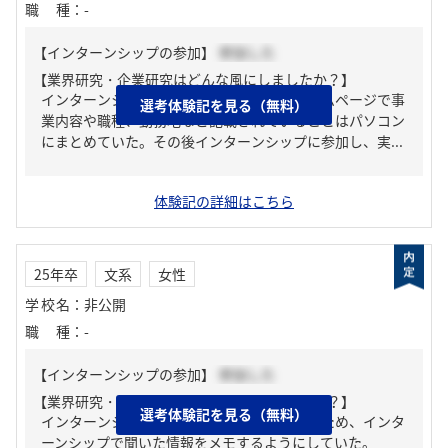
職種
：
-
【インターンシップの参加】
参加した
【業界研究・企業研究はどんな風にしましたか？】
インターンシップ参加前に事前に企業のホームページで事
選考体験記を見る（無料）
業内容や職種、勤務地など記載されていることはパソコン
にまとめていた。その後インターンシップに参加し、実...
体験記の詳細はこちら
25年卒
文系
女性
学校名
：
非公開
職種
：
-
【インターンシップの参加】
参加した
【業界研究・企業研究はどんな風にしましたか？】
選考体験記を見る（無料）
インターンシップで詳しく話してくれていたため、インタ
ーンシップで聞いた情報をメモするようにしていた。