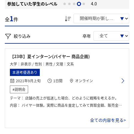
参加していた学生のレベル
4.0
1
全
件
絞り込み
卒年
【23卒】夏インターン(バイヤー 商品企画)
大学：非表示 / 性別：男性 / 文理：文系
本選考優遇あり
2021年9月上旬
1日間
オンライン
#説明会
テーマ：
店舗の売上が低迷した場合、どのように戦略を考えるか。
内容：
バイヤー体験。実際に商品を査定してみて買取金額、販売金額を考える。
全ての内容を見る>