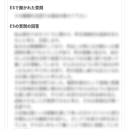
ESで聞かれた質問
その職種を志望する理由を教えて下さい
ESの質問の回答
私は貴社でまちづくりに携わり、町を持続的な成長を支え
たいと考え、志望します。
私の父は鉄鋼業をしており、外出した時に父の携わった建
設物を教えてもらうことがあり、町の発展に役立ち、自分
のした仕事を日常で実感できるような仕事に誇りを持って
働く父を尊敬しています。そんな父のように町で自分の作
ったものにやりがいを持て、町が成長し続ける支えとなれ
る仕事に就きたいと考えました。
その中で貴社を知りました。福岡を拠点として地域に密着
する多角的な事業に携われる貴社でなら父のように自分の
仕事に誇りを持ち、やりがいを持ちながら町全体を支え、
成長させることが実現できると考え、それ以来貴社が第一
志望です。
入社後は筋トレの経験を通じて培った日々コツコツと努力
を積み上げる継続力を活かし、少しづつ生長する町を支え
ていき、やりがいをもって働くことで貴社に貢献していき