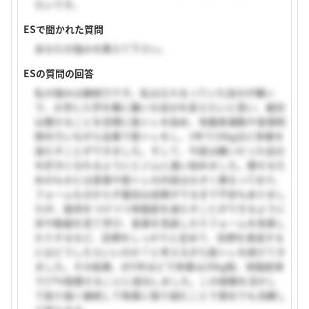
たいです。
ESで聞かれた質問
あなたの強みを教えて下さい。
ESの質問の回答
私の強みは継続力です。私は元々太っていた自分が嫌い
で、大学に入学を機に嫌いな自分を変えたいと思い、最初
は痩せることを目標に筋トレを始め、有酸素運動や食事制
限を行いながら自重で筋トレをし、3年で10kgほど体重を
減らすことができました。そして、今度は嫌いだった自分
を好きになれるようにとジムに通い始めました。痩せるた
めのものとは食事や筋トレの内容は大きく異なっており、
フォームも分からず最初は成果がでるまで不安もありまし
たが、筋肉をつけつつ体脂肪を減らすことができるように
本や動画を見て学び、食事を見直したりフォームを改善し
たりするなど、目標をしっかりと定めて、目標を達成する
にはどうしたらいいのか？と考えながら筋トレを続けてき
ました。その結果、計5年ほどで体重は20kg程、体脂肪率
で17%程痩せることに成功しました。この経験を活かし
て粘り強く継続して物事に取り組むことで貴社でも活躍し