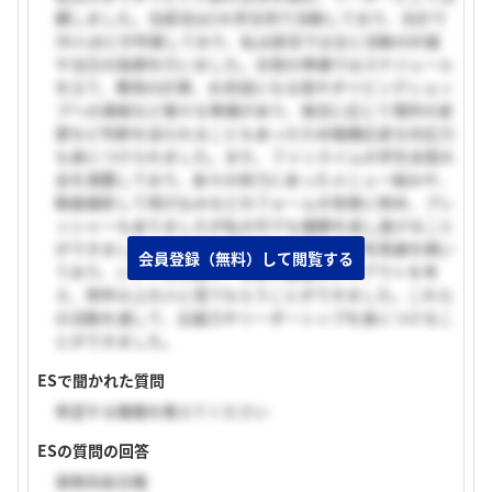
躍しました。当部活は2大学合同で活動しており、合計で
30人ほどが所属しており、私は部活では主に活動の計画
や当日の指揮を行いました。合宿の準備ではスケジュール
を立て、費用の計算、お世話になる宿やダイビングショッ
プへの連絡など様々な準備があり、海況に応じて場所の変
更など判断を迫られることもあったため臨機応変な対応力
も身につけられました。また、ファンスイムの学生全国大
会を連覇しており、各々の体力にあったメニュー組みや、
動画撮影して飛び込みなどのフォームの改善に努め、プレ
ッシャーもありましたが私の代でも優勝を成し遂げること
ができました。他にも文化祭や、市街で水中写真展を開い
会員登録（無料）して閲覧する
ており、シフトの作成や、写真や部屋のレイアウトを考
え、例年以上の人に見てもらうことができました。これら
の活動を通して、企画力やリーダーシップを身につけるこ
とができました。
ESで聞かれた質問
希望する職種を教えてください
ESの質問の回答
事務系総合職