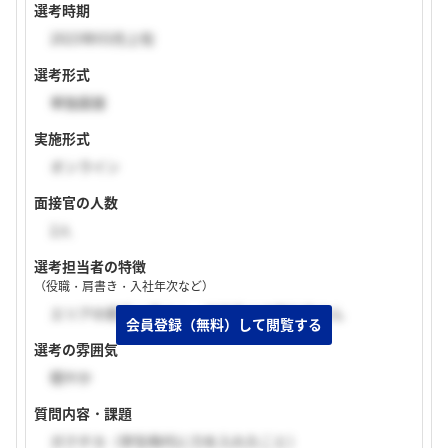
選考時期
2023年03月上旬
選考形式
単独面接
実施形式
オンライン
面接官の人数
2人
選考担当者の特徴
（役職・肩書き・入社年次など）
エリアの若手人事さん，技術系の中堅社員さん
選考の雰囲気
穏やか
質問内容・課題
ガクチカ（学生時代に力を入れたこと）