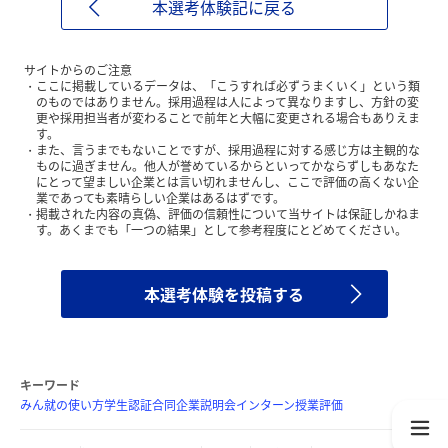
本選考体験記に戻る
サイトからのご注意
ここに掲載しているデータは、「こうすれば必ずうまくいく」という類
のものではありません。採用過程は人によって異なりますし、方針の変
更や採用担当者が変わることで前年と大幅に変更される場合もありえま
す。
また、言うまでもないことですが、採用過程に対する感じ方は主観的な
ものに過ぎません。他人が誉めているからといってかならずしもあなた
にとって望ましい企業とは言い切れませんし、ここで評価の高くない企
業であっても素晴らしい企業はあるはずです。
掲載された内容の真偽、評価の信頼性について当サイトは保証しかねま
す。あくまでも「一つの結果」として参考程度にとどめてください。
本選考体験を投稿する
キーワード
みん就の使い方
学生認証
合同企業説明会
インターン
授業評価