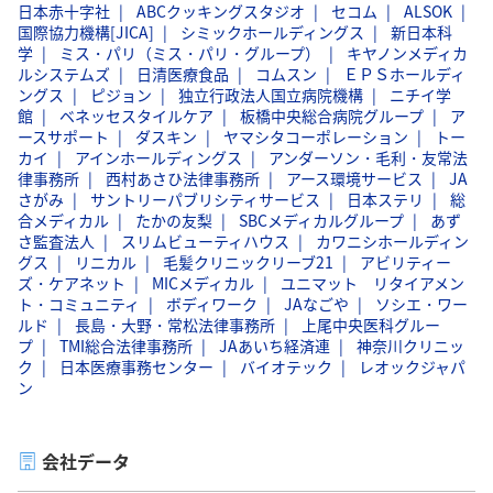
日本赤十字社
ABCクッキングスタジオ
セコム
ALSOK
国際協力機構[JICA]
シミックホールディングス
新日本科
学
ミス・パリ（ミス・パリ・グループ）
キヤノンメディカ
ルシステムズ
日清医療食品
コムスン
ＥＰＳホールディ
ングス
ピジョン
独立行政法人国立病院機構
ニチイ学
館
ベネッセスタイルケア
板橋中央総合病院グループ
ア
ースサポート
ダスキン
ヤマシタコーポレーション
トー
カイ
アインホールディングス
アンダーソン・毛利・友常法
律事務所
西村あさひ法律事務所
アース環境サービス
JA
さがみ
サントリーパブリシティサービス
日本ステリ
総
合メディカル
たかの友梨
SBCメディカルグループ
あず
さ監査法人
スリムビューティハウス
カワニシホールディン
グス
リニカル
毛髪クリニックリーブ21
アビリティー
ズ・ケアネット
MICメディカル
ユニマット リタイアメン
ト・コミュニティ
ボディワーク
JAなごや
ソシエ・ワー
ルド
長島・大野・常松法律事務所
上尾中央医科グルー
プ
TMI総合法律事務所
JAあいち経済連
神奈川クリニッ
ク
日本医療事務センター
バイオテック
レオックジャパ
ン
会社データ